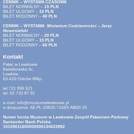
CENNIK – WYSTAWA CZASOWA
BILET NORMALNY –
15 PLN
BILET ULGOWY –
10 PLN
BILET RODZINNY –
40
PLN
CENNIK – WYSTAWA
Misterium Codzienności – Jerzy
Nowosielski
BILET NORMALNY –
20 PLN
BILET ULGOWY –
15 PLN
BILET RODZINNY –
60 PLN
Kontakt
Pałac w Lewkowie
Kwiatkowska 6c,
Lewków
63-410 Ostrów Wlkp.
tel 721 996 521
tel. 62 733 87 92
e-mail: info@muzeumwlewkowie.pl
e-doręczenia: AE:PL-20820-71683-ABIDI-25
Numer konta Muzeum w Lewkowie-Zespół Pałacowo-Parkowy
Santander Bank Polska
15109011600000000134623992