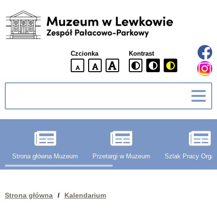
Muzeum
w
Lewkowie
Czcionka
Kontrast
Zespół
Pałacowo-
domyślna
większa
największa
Parkowy
wielkość
czcionki
czcionki
czcionka
g
Strona główna Muzeum
Przetargi w Muzeum
Szlak Pracy Organ
Strona główna
/
Kalendarium