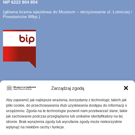
NIP
6222 804 854
(główna brama wjazdowa do Muzeum – skrzyżowanie ul. Lotniczej i
Powstańców Wlkp.)
otwiera
się
w
nowej
karcie
Zarządzaj zgodą
Szukana
Aby zapewnić jak najlepsze wrażenia, korzystamy z technologii, takich jak
fraza
pliki cookie, do przechowywania i/lub uzyskiwania dostępu do informacji o
urządzeniu. Zgoda na te technologie pozwoli nam przetwarzać dane, takie
jak zachowanie podczas przeglądania lub unikalne identyfikatory na tej
stronie. Brak wyrażenia zgody lub wycofanie zgody może niekorzystnie
wpłynąć na niektóre cechy i funkcje.
Mapa serwisu