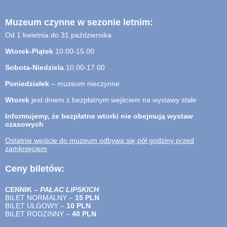
Muzeum czynne w sezonie letnim:
Od 1 kwietnia do 31 października
Wtorek-Piątek
10.00-15.00
Sobota-Niedziela
10.00-17.00
Poniedziałek
– muzeum nieczynne
Wtorek
jest dniem z bezpłatnym wejściem na wystawy stałe
Informujemy, że bezpłatne wtorki nie obejmują wystaw
czasowych
Ostatnie wejście do muzeum odbywa się pół godziny przed
zamknięciem
Ceny biletów:
CENNIK –
PAŁAC LIPSKICH
BILET NORMALNY –
15 PLN
BILET ULGOWY –
10 PLN
BILET RODZINNY –
40
PLN