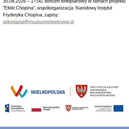
30.08.2026 – 17:00, koncert fortepianowy w ramach projektu
”Efekt Chopina”, współorganizacja: Narodowy Instytut
Fryderyka Chopina, zapisy:
sekretariat@muzeumwlewkowie.pl