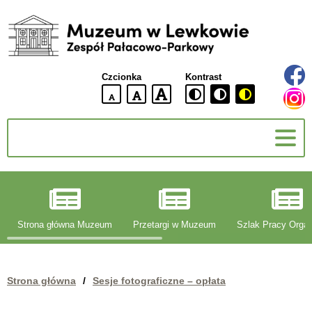
Muzeum
w
Lewkowie
Czcionka
Kontrast
Zespół
Pałacowo-
domyślna
większa
największa
Parkowy
wielkość
czcionki
czcionki
czcionka
g
Strona główna Muzeum
Przetargi w Muzeum
Szlak Pracy Organ
Strona główna
/
Sesje fotograficzne – opłata