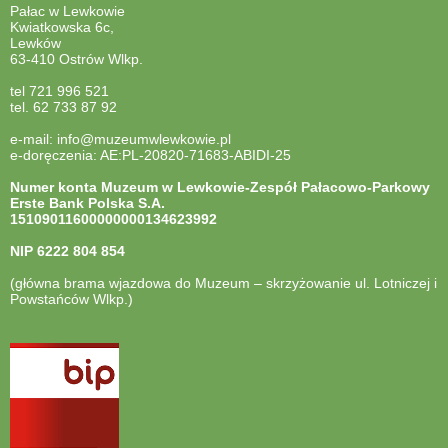
Pałac w Lewkowie
Kwiatkowska 6c,
Lewków
63-410 Ostrów Wlkp.
tel 721 996 521
tel. 62 733 87 92
e-mail: info@muzeumwlewkowie.pl
e-doręczenia: AE:PL-20820-71683-ABIDI-25
Numer konta Muzeum w Lewkowie-Zespół Pałacowo-Parkowy
Erste Bank Polska S.A.
15109011600000000134623992
NIP
6222 804 854
(główna brama wjazdowa do Muzeum – skrzyżowanie ul. Lotniczej i
Powstańców Wlkp.)
otwiera
się
w
nowej
karcie