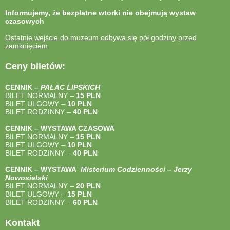
Informujemy, że bezpłatne wtorki nie obejmują wystaw
czasowych
Ostatnie wejście do muzeum odbywa się pół godziny przed
zamknięciem
Ceny biletów:
CENNIK –
PAŁAC LIPSKICH
BILET NORMALNY –
15 PLN
BILET ULGOWY –
10 PLN
BILET RODZINNY –
40
PLN
CENNIK – WYSTAWA CZASOWA
BILET NORMALNY –
15 PLN
BILET ULGOWY –
10 PLN
BILET RODZINNY –
40
PLN
CENNIK – WYSTAWA
Misterium Codzienności – Jerzy
Nowosielski
BILET NORMALNY –
20 PLN
BILET ULGOWY –
15 PLN
BILET RODZINNY –
60 PLN
Kontakt