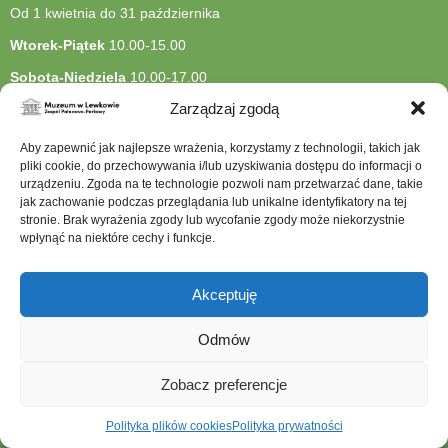
Od 1 kwietnia do 31 października
Wtorek-Piątek
10.00-15.00
Sobota-Niedziela
10.00-17.00
Zarządzaj zgodą
Poniedziałek
– muzeum nieczynne
Wtorek
jest dniem z bezpłatnym wejściem na wystawy stałe
Aby zapewnić jak najlepsze wrażenia, korzystamy z technologii, takich jak
pliki cookie, do przechowywania i/lub uzyskiwania dostępu do informacji o
Informujemy, że bezpłatne wtorki nie obejmują wystaw
urządzeniu. Zgoda na te technologie pozwoli nam przetwarzać dane, takie
czasowych
jak zachowanie podczas przeglądania lub unikalne identyfikatory na tej
Ostatnie wejście do muzeum odbywa się pół godziny przed
stronie. Brak wyrażenia zgody lub wycofanie zgody może niekorzystnie
zamknięciem
wpłynąć na niektóre cechy i funkcje.
Ceny biletów:
Akceptuję
CENNIK –
PAŁAC LIPSKICH
BILET NORMALNY –
15 PLN
Odmów
BILET ULGOWY –
10 PLN
BILET RODZINNY –
40
PLN
Zobacz preferencje
CENNIK – WYSTAWA CZASOWA
BILET NORMALNY –
15 PLN
Polityka plików cookies
Polityka prywatności
BILET ULGOWY –
10 PLN
BILET RODZINNY –
40
PLN