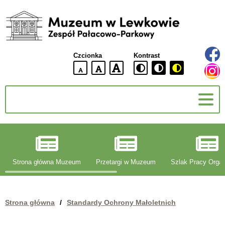
Muzeum
w
Lewkowie
Czcionka
Kontrast
Zespół
Pałacowo-
domyślna
większa
największa
Parkowy
wielkość
czcionki
czcionki
czcionka
g
Strona główna Muzeum
Przetargi w Muzeum
Szlak Pracy Organ
Strona główna
/
Standardy Ochrony Małoletnich