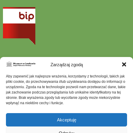
otwiera
się
w
nowej
karcie
Zarządzaj zgodą
Szukana
Aby zapewnić jak najlepsze wrażenia, korzystamy z technologii, takich jak
fraza
pliki cookie, do przechowywania i/lub uzyskiwania dostępu do informacji o
urządzeniu. Zgoda na te technologie pozwoli nam przetwarzać dane, takie
jak zachowanie podczas przeglądania lub unikalne identyfikatory na tej
stronie. Brak wyrażenia zgody lub wycofanie zgody może niekorzystnie
wpłynąć na niektóre cechy i funkcje.
Mapa serwisu
Dostępność architektoniczna
Akceptuję
Deklaracja dostępności
Ochrona Danych Osobowych