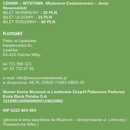
CENNIK – WYSTAWA
Misterium Codzienności – Jerzy
Nowosielski
BILET NORMALNY –
20 PLN
BILET ULGOWY –
15 PLN
BILET RODZINNY –
60 PLN
Kontakt
Pałac w Lewkowie
Kwiatkowska 6c,
Lewków
63-410 Ostrów Wlkp.
tel 721 996 521
tel. 62 733 87 92
e-mail: info@muzeumwlewkowie.pl
e-doręczenia: AE:PL-20820-71683-ABIDI-25
Numer konta Muzeum w Lewkowie-Zespół Pałacowo-Parkowy
Erste Bank Polska S.A.
15109011600000000134623992
NIP
6222 804 854
(główna brama wjazdowa do Muzeum – skrzyżowanie ul. Lotniczej i
Powstańców Wlkp.)