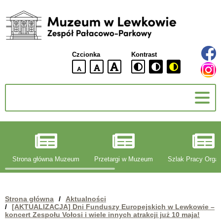
Muzeum
w
Lewkowie
Czcionka
Kontrast
Zespół
Pałacowo-
domyślna
większa
największa
Parkowy
wielkość
czcionki
czcionki
czcionka
g
Strona główna Muzeum
Przetargi w Muzeum
Szlak Pracy Organ
Strona główna
/
Aktualności
/
[AKTUALIZACJA] Dni Funduszy Europejskich w Lewkowie –
koncert Zespołu Vołosi i wiele innych atrakcji już 10 maja!