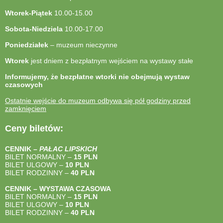
Wtorek-Piątek
10.00-15.00
Sobota-Niedziela
10.00-17.00
Poniedziałek
– muzeum nieczynne
Wtorek
jest dniem z bezpłatnym wejściem na wystawy stałe
Informujemy, że bezpłatne wtorki nie obejmują wystaw
czasowych
Ostatnie wejście do muzeum odbywa się pół godziny przed
zamknięciem
Ceny biletów:
CENNIK –
PAŁAC LIPSKICH
BILET NORMALNY –
15 PLN
BILET ULGOWY –
10 PLN
BILET RODZINNY –
40
PLN
CENNIK – WYSTAWA CZASOWA
BILET NORMALNY –
15 PLN
BILET ULGOWY –
10 PLN
BILET RODZINNY –
40
PLN