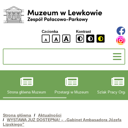
Muzeum
w
Lewkowie
Czcionka
Kontrast
Zespół
Pałacowo-
domyślna
większa
największa
Parkowy
wielkość
czcionki
czcionki
czcionka
g
Strona główna Muzeum
Przetargi w Muzeum
Szlak Pracy Organ
Strona główna
/
Aktualności
/
WYSTAWA JUŻ DOSTĘPNA! – „Gabinet Ambasadora Józefa
Lipskiego”