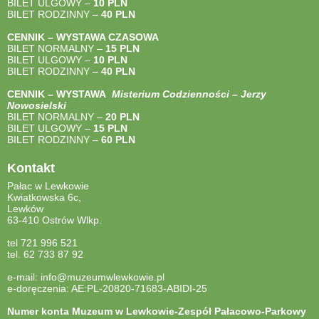
BILET ULGOWY –
10 PLN
BILET RODZINNY –
40
PLN
CENNIK – WYSTAWA CZASOWA
BILET NORMALNY –
15 PLN
BILET ULGOWY –
10 PLN
BILET RODZINNY –
40
PLN
CENNIK – WYSTAWA
Misterium Codzienności – Jerzy
Nowosielski
BILET NORMALNY –
20 PLN
BILET ULGOWY –
15 PLN
BILET RODZINNY –
60 PLN
Kontakt
Pałac w Lewkowie
Kwiatkowska 6c,
Lewków
63-410 Ostrów Wlkp.
tel 721 996 521
tel. 62 733 87 92
e-mail: info@muzeumwlewkowie.pl
e-doręczenia: AE:PL-20820-71683-ABIDI-25
Numer konta Muzeum w Lewkowie-Zespół Pałacowo-Parkowy