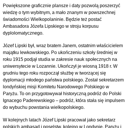
Powiększone graficznie plansze i daty pozwolą poszerzyć
wiedzę o tym wybitnym, a mało znanym w powszechnej
świadomości Wielkopolaninie. Będzie też postać
Ambasadora Józefa Lipskiego w stroju korpusu
dyplolomatycznego.
Józef Lipski był, wraz bratem Janem, ostatnim właścicielem
majątku lewkowskiego. Po ukończeniu szkoły średniej w
roku 1915 podjął studia w zakresie nauk społecznych na
uniwersytecie w Lozannie. Ukończył je wiosną 1918 r. W
grudniu tego roku rozpoczął służbę w tworzącej się
dyplomacji młodego państwa polskiego. Został sekretarzem
londyńskiej misji Komitetu Narodowego Polskiego w
Paryżu. To on przygotowywał historyczną podróż do Polski
Ignacego Paderewskiego – podróż, która stała się impulsem
do wybuchu powstania wielkopolskiego.
W kolejnych latach Józef Lipski pracował jako sekretarz
polskich ambasad i poselstw, kolejno w Londynie, Paryżu i