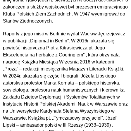
zakończeniu służby wojskowej był prezesem emigracyjnego
Klubu Polskich Ziem Zachodnich. W 1947 wyemigrował do
Stanów Zjednoczonych.
Raporty z jego misji w Berlinie wydał Wacław Jędrzejewicz
w publikacji „Diplomat in Berlin”. W 2016r. ukazała się
powieść historyczna Piotra Kitrasiewicza pt. Jego
Ekscelencja na herbatce z Goeringiem” , która otrzymała
nagrodę Książka Miesiąca Września 2016 w kategorii
„Proza” – redakcji miesięcznika Magazyn Literacki Książki.
W 2024r. ukazała się częśc I biografii Jóżefa Lipskiego
autorstwa profestor Marka Kornata – polskiego historyka,
sowietologa, profesora nauk humanistycznych i kierownika
Zakładu Dziejów Dyplomacji i Systemów Totalitarnych w
Instytucie Historii Polskiej Akademii Nauk w Warszawie oraz
na Uniwersytecie Kardynała Stefana Wyszyńskiego w
Warszawie. Książka pt. „Tymczasowy przyjaciel”. Józef
Lipski – ambasador polski w III Rzeszy (1933–1939) ,