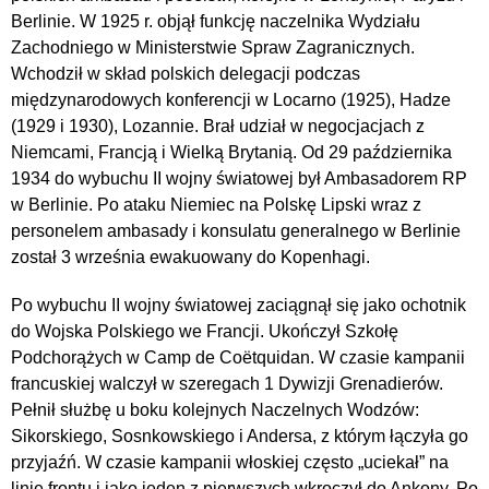
Berlinie. W 1925 r. objął funkcję naczelnika Wydziału
Zachodniego w Ministerstwie Spraw Zagranicznych.
Wchodził w skład polskich delegacji podczas
międzynarodowych konferencji w Locarno (1925), Hadze
(1929 i 1930), Lozannie. Brał udział w negocjacjach z
Niemcami, Francją i Wielką Brytanią. Od 29 października
1934 do wybuchu II wojny światowej był Ambasadorem RP
w Berlinie. Po ataku Niemiec na Polskę Lipski wraz z
personelem ambasady i konsulatu generalnego w Berlinie
został 3 września ewakuowany do Kopenhagi.
Po wybuchu II wojny światowej zaciągnął się jako ochotnik
do Wojska Polskiego we Francji. Ukończył Szkołę
Podchorążych w Camp de Coëtquidan. W czasie kampanii
francuskiej walczył w szeregach 1 Dywizji Grenadierów.
Pełnił służbę u boku kolejnych Naczelnych Wodzów:
Sikorskiego, Sosnkowskiego i Andersa, z którym łączyła go
przyjaźń. W czasie kampanii włoskiej często „uciekał” na
linię frontu i jako jeden z pierwszych wkroczył do Ankony. Po