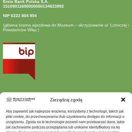
Erste Bank Polska S.A.
15109011600000000134623992
NIP
6222 804 854
(główna brama wjazdowa do Muzeum – skrzyżowanie ul. Lotniczej i
Powstańców Wlkp.)
otwiera
się
w
nowej
karcie
Zarządzaj zgodą
Szukana
Aby zapewnić jak najlepsze wrażenia, korzystamy z technologii, takich jak
fraza
pliki cookie, do przechowywania i/lub uzyskiwania dostępu do informacji o
urządzeniu. Zgoda na te technologie pozwoli nam przetwarzać dane, takie
jak zachowanie podczas przeglądania lub unikalne identyfikatory na tej