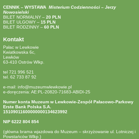
CENNIK – WYSTAWA
Misterium Codzienności – Jerzy
Nowosielski
BILET NORMALNY –
20 PLN
BILET ULGOWY –
15 PLN
BILET RODZINNY –
60 PLN
Kontakt
Pałac w Lewkowie
Kwiatkowska 6c,
Lewków
63-410 Ostrów Wlkp.
tel 721 996 521
tel. 62 733 87 92
e-mail: info@muzeumwlewkowie.pl
e-doręczenia: AE:PL-20820-71683-ABIDI-25
Numer konta Muzeum w Lewkowie-Zespół Pałacowo-Parkowy
Erste Bank Polska S.A.
15109011600000000134623992
NIP
6222 804 854
(główna brama wjazdowa do Muzeum – skrzyżowanie ul. Lotniczej i
Powstańców Wlkp.)