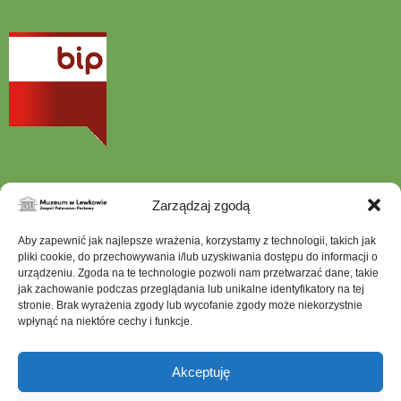
otwiera
się
w
nowej
karcie
Zarządzaj zgodą
Szukana
Aby zapewnić jak najlepsze wrażenia, korzystamy z technologii, takich jak
fraza
pliki cookie, do przechowywania i/lub uzyskiwania dostępu do informacji o
urządzeniu. Zgoda na te technologie pozwoli nam przetwarzać dane, takie
jak zachowanie podczas przeglądania lub unikalne identyfikatory na tej
stronie. Brak wyrażenia zgody lub wycofanie zgody może niekorzystnie
wpłynąć na niektóre cechy i funkcje.
Mapa serwisu
Dostępność architektoniczna
Akceptuję
Deklaracja dostępności