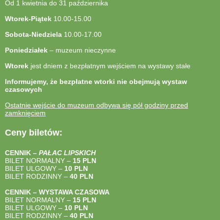
Od 1 kwietnia do 31 października
Wtorek-Piątek
10.00-15.00
Sobota-Niedziela
10.00-17.00
Poniedziałek
– muzeum nieczynne
Wtorek
jest dniem z bezpłatnym wejściem na wystawy stałe
Informujemy, że bezpłatne wtorki nie obejmują wystaw
czasowych
Ostatnie wejście do muzeum odbywa się pół godziny przed
zamknięciem
Ceny biletów:
CENNIK –
PAŁAC LIPSKICH
BILET NORMALNY –
15 PLN
BILET ULGOWY –
10 PLN
BILET RODZINNY –
40
PLN
CENNIK – WYSTAWA CZASOWA
BILET NORMALNY –
15 PLN
BILET ULGOWY –
10 PLN
BILET RODZINNY –
40
PLN