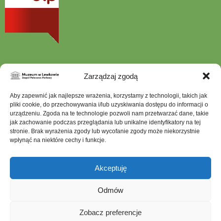
w
nowej
karcie
Zarządzaj zgodą
Aby zapewnić jak najlepsze wrażenia, korzystamy z technologii, takich jak
Szukana
fraza
pliki cookie, do przechowywania i/lub uzyskiwania dostępu do informacji o
urządzeniu. Zgoda na te technologie pozwoli nam przetwarzać dane, takie
jak zachowanie podczas przeglądania lub unikalne identyfikatory na tej
stronie. Brak wyrażenia zgody lub wycofanie zgody może niekorzystnie
wpłynąć na niektóre cechy i funkcje.
Mapa serwisu
Dostępność architektoniczna
Akceptuję
Deklaracja dostępności
Ochrona Danych Osobowych
Odmów
Polityka prywatności
Zobacz preferencje
Polityka plików cookies (EU)