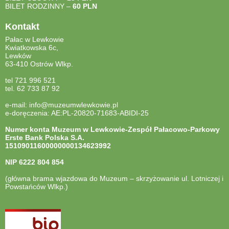
BILET RODZINNY –
60 PLN
Kontakt
Pałac w Lewkowie
Kwiatkowska 6c,
Lewków
63-410 Ostrów Wlkp.
tel 721 996 521
tel. 62 733 87 92
e-mail: info@muzeumwlewkowie.pl
e-doręczenia: AE:PL-20820-71683-ABIDI-25
Numer konta Muzeum w Lewkowie-Zespół Pałacowo-Parkowy
Erste Bank Polska S.A.
15109011600000000134623992
NIP
6222 804 854
(główna brama wjazdowa do Muzeum – skrzyżowanie ul. Lotniczej i
Powstańców Wlkp.)
otwiera
się