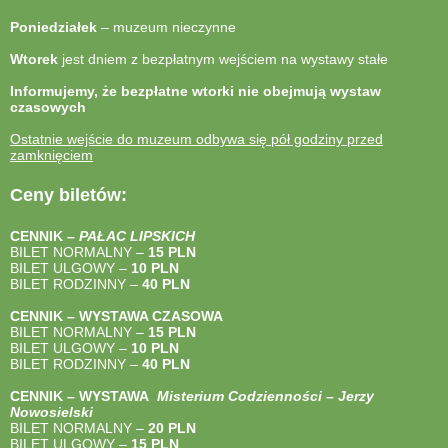
Poniedziałek
– muzeum nieczynne
Wtorek
jest dniem z bezpłatnym wejściem na wystawy stałe
Informujemy, że bezpłatne wtorki nie obejmują wystaw
czasowych
Ostatnie wejście do muzeum odbywa się pół godziny przed
zamknięciem
Ceny biletów:
CENNIK –
PAŁAC LIPSKICH
BILET NORMALNY –
15 PLN
BILET ULGOWY –
10 PLN
BILET RODZINNY –
40
PLN
CENNIK – WYSTAWA CZASOWA
BILET NORMALNY –
15 PLN
BILET ULGOWY –
10 PLN
BILET RODZINNY –
40
PLN
CENNIK – WYSTAWA
Misterium Codzienności – Jerzy
Nowosielski
BILET NORMALNY –
20 PLN
BILET ULGOWY –
15 PLN