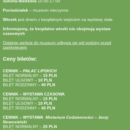
Sobota-Niedziela
10.00-17.00
Poniedziałek
– muzeum nieczynne
Wtorek
jest dniem z bezpłatnym wejściem na wystawy stałe
Informujemy, że bezpłatne wtorki nie obejmują wystaw
czasowych
Ostatnie wejście do muzeum odbywa się pół godziny przed
zamknięciem
Ceny biletów:
CENNIK –
PAŁAC LIPSKICH
BILET NORMALNY –
15 PLN
BILET ULGOWY –
10 PLN
BILET RODZINNY –
40
PLN
CENNIK – WYSTAWA CZASOWA
BILET NORMALNY –
15 PLN
BILET ULGOWY –
10 PLN
BILET RODZINNY –
40
PLN
CENNIK – WYSTAWA
Misterium Codzienności – Jerzy
Nowosielski
BILET NORMALNY –
20 PLN