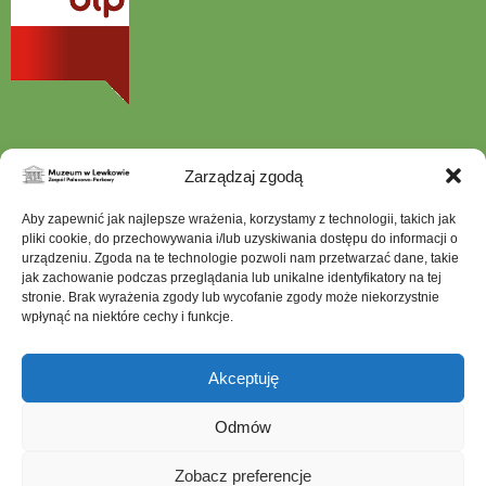
w
nowej
karcie
Zarządzaj zgodą
Szukana
Aby zapewnić jak najlepsze wrażenia, korzystamy z technologii, takich jak
fraza
pliki cookie, do przechowywania i/lub uzyskiwania dostępu do informacji o
urządzeniu. Zgoda na te technologie pozwoli nam przetwarzać dane, takie
jak zachowanie podczas przeglądania lub unikalne identyfikatory na tej
stronie. Brak wyrażenia zgody lub wycofanie zgody może niekorzystnie
wpłynąć na niektóre cechy i funkcje.
Mapa serwisu
Dostępność architektoniczna
Akceptuję
Deklaracja dostępności
Ochrona Danych Osobowych
Odmów
Polityka prywatności
Zobacz preferencje
Polityka plików cookies (EU)