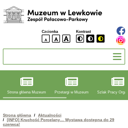
Muzeum
w
Lewkowie
Czcionka
Kontrast
Zespół
Pałacowo-
domyślna
większa
największa
Parkowy
wielkość
czcionki
czcionki
czcionka
g
Strona główna Muzeum
Przetargi w Muzeum
Szlak Pracy Organ
Strona główna
/
Aktualności
/
[INFO] Kruchość Porcelany… Wystawa dostępna do 29
czerwca!