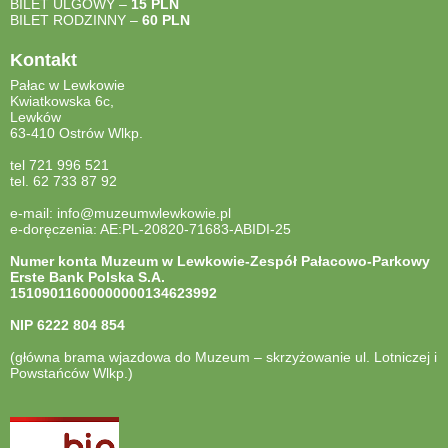
BILET ULGOWY –
15 PLN
BILET RODZINNY –
60 PLN
Kontakt
Pałac w Lewkowie
Kwiatkowska 6c,
Lewków
63-410 Ostrów Wlkp.
tel 721 996 521
tel. 62 733 87 92
e-mail: info@muzeumwlewkowie.pl
e-doręczenia: AE:PL-20820-71683-ABIDI-25
Numer konta Muzeum w Lewkowie-Zespół Pałacowo-Parkowy
Erste Bank Polska S.A.
15109011600000000134623992
NIP
6222 804 854
(główna brama wjazdowa do Muzeum – skrzyżowanie ul. Lotniczej i
Powstańców Wlkp.)
otwiera
się