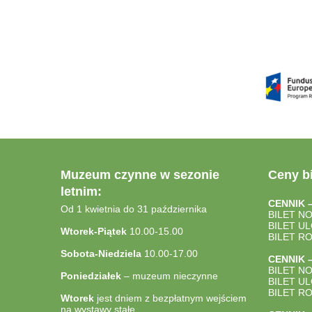
Muzeum czynne w sezonie
Ceny bi
letnim:
CENNIK 
Od 1 kwietnia do 31 października
BILET N
BILET U
Wtorek-Piątek
10.00-15.00
BILET R
Sobota-Niedziela
10.00-17.00
CENNIK 
BILET N
Poniedziałek
– muzeum nieczynne
BILET U
BILET R
Wtorek
jest dniem z bezpłatnym wejściem
na wystawy stałe