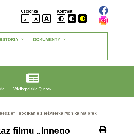
Czcionka
Kontrast
domyślna
większa
największa
wielkość
czcionki
czcionki
czcionka
Menu
HISTORIA
DOKUMENTY
główne
wie
Wielkopolskie Questy
będzie” i spotkanie z reżyserką Moniką Majorek
az filmu „Innego
Drukuj