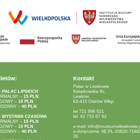
letów:
Kontakt
Pałac w Lewkowie
–
PAŁAC LIPSKICH
Kwiatkowska 6c,
ORMALNY –
15 PLN
Lewków
LGOWY –
10 PLN
63-410 Ostrów Wlkp.
ODZINNY –
40
PLN
tel 721 996 521
– WYSTAWA CZASOWA
tel. 62 733 87 92
ORMALNY –
15 PLN
LGOWY –
10 PLN
e-mail: info@muzeumwlewkowie.p
ODZINNY –
40
PLN
e-doręczenia: AE:PL-20820-7168
25