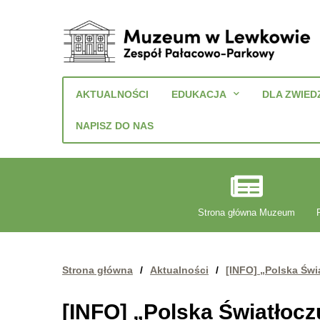
Muzeum
w
AKTUALNOŚCI
EDUKACJA
DLA ZWIED
Lewkowie
Zespół
NAPISZ DO NAS
Pałacowo-
Parkowy
Strona główna Muzeum
Strona główna
/
Aktualności
/
[INFO] „Polska Świ
[INFO] „Polska Światłoc