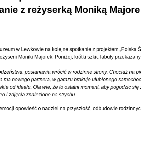
kanie z reżyserką Moniką Majore
Muzeum w Lewkowie na kolejne spotkanie z projektem „Polska Ś
eżyserii Moniki Majorek. Poniżej, krótki szkic fabuły przekazany
i rodzeństwa, postanawia wrócić w rodzinne strony. Chociaż na 
Mama ma nowego partnera, w garażu brakuje ulubionego samochod
lekie od ideału. Ola wie, że to ostatni moment, aby pogodzić s
o i zdjęcia znalezione na strychu.
 emocji opowieść o nadziei na przyszłość, odbudowie rodzinnyc