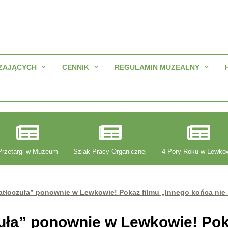
ZAJĄCYCH
CENNIK
REGULAMIN MUZEALNY
Przetargi w Muzeum
Szlak Pracy Organicznej
4 Pory Roku w Lewko
atłoczuła” ponownie w Lewkowie! Pokaz filmu „Innego końca nie 
zuła” ponownie w Lewkowie! Pok