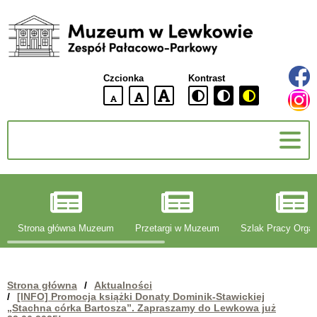
Muzeum
w
Lewkowie
Czcionka
Kontrast
Zespół
Pałacowo-
domyślna
większa
największa
Parkowy
wielkość
czcionki
czcionki
czcionka
g
Strona główna Muzeum
Przetargi w Muzeum
Szlak Pracy Organ
Strona główna
/
Aktualności
/
[INFO] Promocja książki Donaty Dominik-Stawickiej
„Stachna córka Bartosza”. Zapraszamy do Lewkowa już