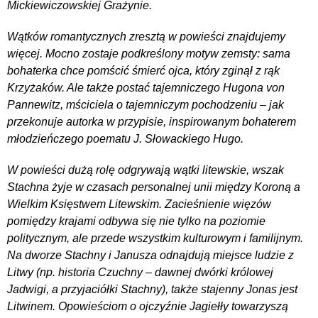
Mickiewiczowskiej Grażynie.
Wątków romantycznych zresztą w powieści znajdujemy
więcej. Mocno zostaje podkreślony motyw zemsty: sama
bohaterka chce pomścić śmierć ojca, który zginął z rąk
Krzyżaków. Ale także postać tajemniczego Hugona von
Pannewitz, mściciela o tajemniczym pochodzeniu – jak
przekonuje autorka w przypisie, inspirowanym bohaterem
młodzieńczego poematu J. Słowackiego Hugo.
W powieści dużą rolę odgrywają wątki litewskie, wszak
Stachna żyje w czasach personalnej unii między Koroną a
Wielkim Księstwem Litewskim. Zacieśnienie więzów
pomiędzy krajami odbywa się nie tylko na poziomie
politycznym, ale przede wszystkim kulturowym i familijnym.
Na dworze Stachny i Janusza odnajdują miejsce ludzie z
Litwy (np. historia Czuchny – dawnej dwórki królowej
Jadwigi, a przyjaciółki Stachny), także stajenny Jonas jest
Litwinem. Opowieściom o ojczyźnie Jagiełły towarzyszą