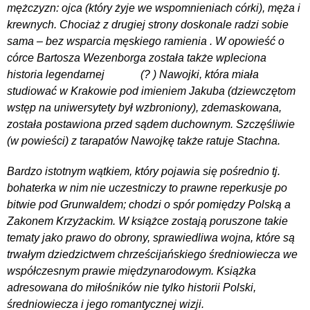
mężczyzn: ojca (który żyje we wspomnieniach córki), męża i
krewnych. Chociaż z drugiej strony doskonale radzi sobie
sama – bez wsparcia męskiego ramienia . W opowieść o
córce Bartosza Wezenborga została także wpleciona
historia legendarnej (? ) Nawojki, która miała
studiować w Krakowie pod imieniem Jakuba (dziewczętom
wstęp na uniwersytety był wzbroniony), zdemaskowana,
została postawiona przed sądem duchownym. Szczęśliwie
(w powieści) z tarapatów Nawojkę także ratuje Stachna.
Bardzo istotnym wątkiem, który pojawia się pośrednio tj.
bohaterka w nim nie uczestniczy to prawne reperkusje po
bitwie pod Grunwaldem; chodzi o spór pomiędzy Polską a
Zakonem Krzyżackim. W książce zostają poruszone takie
tematy jako prawo do obrony, sprawiedliwa wojna, które są
trwałym dziedzictwem chrześcijańskiego średniowiecza we
współczesnym prawie międzynarodowym. Książka
adresowana do miłośników nie tylko historii Polski,
średniowiecza i jego romantycznej wizji.