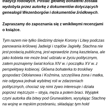
tradycji rodowych. Postać głównej bohaterki została
wydobyta przez autorkę z dokumentów dotyczących
genealogii Wezenborgów i dokumentów źródłowych
.
Zapraszamy do zapoznania się z wnikliwymi recenzjami
o książce.
Tym razem nie tylko śledzimy dzieje Korony i Litwy podczas
panowania królowej Jadwigi i rządów Jagiełły. Stachna nie
jest postacią publiczną, jest wprawdzie żoną kasztelana, ale
jako kobieta nie może brać udziału w życiu politycznym,
zatem poznajemy świat końca XIV w. i początku XV w. z
perspektywy kobiecej. Główna bohaterka to troskliwy
gospodarz Odolanowa i Koźmina, szczęśliwa żona i matka,
nie odgrywa jednak wybitnej roli w zdarzeniach
politycznych, chociaż się nimi żywo interesuje i działa
poprzez mężczyzn – stryja, męża a potem braci. Wyjątek
czyni autorka dla bitwy pod Grunwaldem, wysyłając Stachnę
na wojnę w męskim przebraniu, składając tym hołd