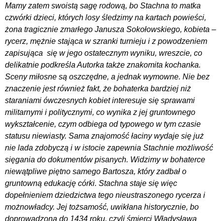
Mamy zatem swoistą sagę rodową, bo Stachna to matka
czwórki dzieci, których losy śledzimy na kartach powieści,
żona tragicznie zmarłego Janusza Sokołowskiego, kobieta –
rycerz, mężnie stająca w szranki turnieju i z powodzeniem
zapisująca się w jego ostatecznym wyniku, wreszcie, co
delikatnie podkreśla Autorka także znakomita kochanka.
Sceny miłosne są oszczędne, a jednak wymowne. Nie bez
znaczenie jest również fakt, że bohaterka bardziej niż
staraniami ówczesnych kobiet interesuje się sprawami
militarnymi i politycznymi, co wynika z jej gruntownego
wykształcenie, czym odbiega od typowego w tym czasie
statusu niewiasty. Sama znajomość łaciny wydaje się już
nie lada zdobyczą i w istocie zapewnia Stachnie możliwość
sięgania do dokumentów pisanych. Widzimy w bohaterce
niewątpliwe piętno samego Bartosza, który zadbał o
gruntowną edukację córki. Stachna staje się więc
dopełnieniem dziedzictwa tego nieustraszonego rycerza i
możnowładcy. Jej tożsamość, uwikłana historycznie, bo
doprowadzona do 1434 roku, czyli śmierci Władysława