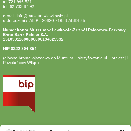
tel 721 996 521
tel. 62 733 87 92
e-mail: info@muzeumwlewkowie.pl
e-doręczenia: AE:PL-20820-71683-ABIDI-25
Numer konta Muzeum w Lewkowie-Zespół Pałacowo-Parkowy
Erste Bank Polska S.A.
15109011600000000134623992
NIP
6222 804 854
(główna brama wjazdowa do Muzeum – skrzyżowanie ul. Lotniczej i
Powstańców Wlkp.)
otwiera
się
w
nowej
karcie