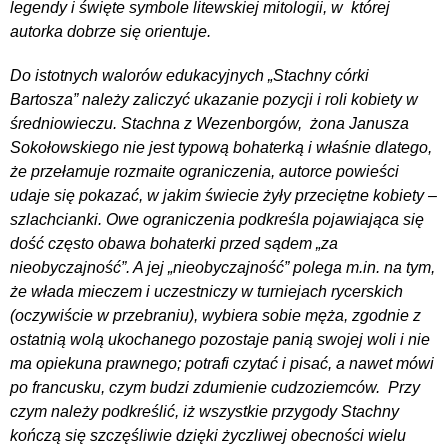
legendy i święte symbole litewskiej mitologii, w której
autorka dobrze się orientuje.
Do istotnych walorów edukacyjnych „Stachny córki
Bartosza” należy zaliczyć ukazanie pozycji i roli kobiety w
średniowieczu. Stachna z Wezenborgów, żona Janusza
Sokołowskiego nie jest typową bohaterką i właśnie dlatego,
że przełamuje rozmaite ograniczenia, autorce powieści
udaje się pokazać, w jakim świecie żyły przeciętne kobiety –
szlachcianki. Owe ograniczenia podkreśla pojawiająca się
dość często obawa bohaterki przed sądem „za
nieobyczajność”. A jej „nieobyczajność” polega m.in. na tym,
że włada mieczem i uczestniczy w turniejach rycerskich
(oczywiście w przebraniu), wybiera sobie męża, zgodnie z
ostatnią wolą ukochanego pozostaje panią swojej woli i nie
ma opiekuna prawnego; potrafi czytać i pisać, a nawet mówi
po francusku, czym budzi zdumienie cudzoziemców. Przy
czym należy podkreślić, iż wszystkie przygody Stachny
kończą się szczęśliwie dzięki życzliwej obecności wielu