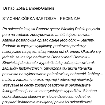
Dr hab. Zofia Dambek-Giallelis
STACHNA CÓRKA BARTOSZA – RECENZJA
Po sukcesie książki Bartosz rycerz Wielkiej Polski przyszła
pora na zadanie zdecydowanie ambitniejsze, bowiem
Autorka postanowiła opisać dzieje jego córki – Stachny.
Zadanie to wyczyn wyjątkowy, ponieważ przekazy
historyczne na jej temat są więcej niż skromne. Okazało się
jednak, że intuicja badawcza Donaty Marii Dominik –
Stawickiej doskonale wypełniła lukę, którą stanowi brak
zapisków historycznych. Stworzona tak fikcja literacka
pozwoliła na wykreowanie pełnokrwistej bohaterki, kobiety –
matki, a zarazem herosa, mężnej i odważnej niewiasty.
Wszystkie te cechy zostały osadzone w perspektywie
faktograficznej i na tle rzeczywistych wypadków. Stachna
córka Bartosza stanowi w istocie dzieło samodzielne,
przykład świadomie rozwijanej powieści szkatułkowej.