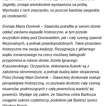
Jagiełły, zostaje wielokrotnie wystawiona na próbę.
Wychodzi z nich zwycięsko, co jeszcze bardziej uwypukla
jej osobowość.
Donata Maria Dominik – Stawicka potrafiła w swoim dziele
oddać zarówno wypadki historyczne, w tym przede
wszystkim bitwę pod Grunwaldem, jak i cały szereg zjawisk
fikcjonalnych, a jednak prawdopodobnych. Takie pisarstwo
historyczne ma swoją tradycję. Rezygnacja z głównego
wątku romansowego na rzecz możliwej faktografii
przypomina w istocie dzieła Józefa Ignacego
Kraszewskiego. Oczywiście, dokonania Autorki są z
założenia skromniejsze, a jednak budzą takie skojarzenia.
Pióro Donaty Marii Dominik – Stawickiej doskonale maluje
perspektywę historyczną, co pozwala dostrzec cały szereg
niuansów, podnoszących z całą pewnością wartość tej
powieści. Wydaje się zatem, że Stachna córka Bartosza
osiągnie sukces czytelniczy, podobnie jak Bartosz rycerz
Wielkiej Polski.