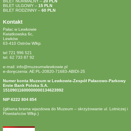
BILET NORMALNY –
20 PLN
BILET ULGOWY –
15 PLN
BILET RODZINNY –
60 PLN
Kontakt
Pałac w Lewkowie
Kwiatkowska 6c,
Lewków
63-410 Ostrów Wlkp.
tel 721 996 521
tel. 62 733 87 92
e-mail: info@muzeumwlewkowie.pl
e-doręczenia: AE:PL-20820-71683-ABIDI-25
Numer konta Muzeum w Lewkowie-Zespół Pałacowo-Parkowy
Erste Bank Polska S.A.
15109011600000000134623992
NIP
6222 804 854
(główna brama wjazdowa do Muzeum – skrzyżowanie ul. Lotniczej i
Powstańców Wlkp.)
otwiera