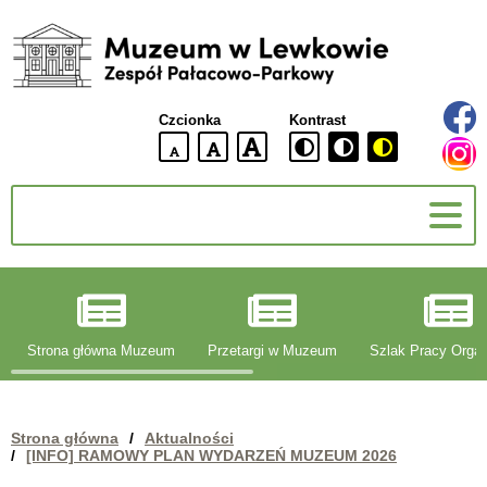
Muzeum
w
Lewkowie
Czcionka
Kontrast
Zespół
Pałacowo-
domyślna
większa
największa
Parkowy
wielkość
czcionki
czcionki
czcionka
g
Strona główna Muzeum
Przetargi w Muzeum
Szlak Pracy Organ
Strona główna
/
Aktualności
/
[INFO] RAMOWY PLAN WYDARZEŃ MUZEUM 2026