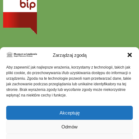
się
w
nowej
karcie
Zarządzaj zgodą
Szukana
Aby zapewnić jak najlepsze wrażenia, korzystamy z technologii, takich jak
fraza
pliki cookie, do przechowywania i/lub uzyskiwania dostępu do informacji o
urządzeniu. Zgoda na te technologie pozwoli nam przetwarzać dane, takie
jak zachowanie podczas przeglądania lub unikalne identyfikatory na tej
stronie. Brak wyrażenia zgody lub wycofanie zgody może niekorzystnie
wpłynąć na niektóre cechy i funkcje.
Mapa serwisu
Dostępność architektoniczna
Akceptuję
Deklaracja dostępności
Ochrona Danych Osobowych
Odmów
Polityka prywatności