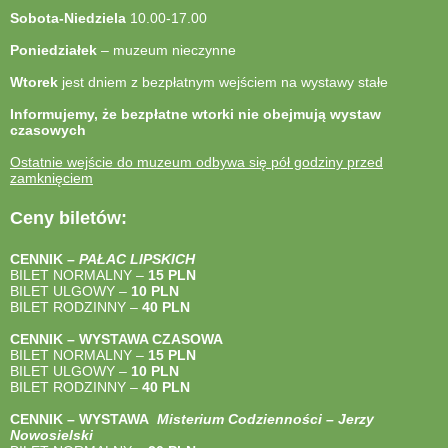
Sobota-Niedziela
10.00-17.00
Poniedziałek
– muzeum nieczynne
Wtorek
jest dniem z bezpłatnym wejściem na wystawy stałe
Informujemy, że bezpłatne wtorki nie obejmują wystaw
czasowych
Ostatnie wejście do muzeum odbywa się pół godziny przed
zamknięciem
Ceny biletów:
CENNIK –
PAŁAC LIPSKICH
BILET NORMALNY –
15 PLN
BILET ULGOWY –
10 PLN
BILET RODZINNY –
40
PLN
CENNIK – WYSTAWA CZASOWA
BILET NORMALNY –
15 PLN
BILET ULGOWY –
10 PLN
BILET RODZINNY –
40
PLN
CENNIK – WYSTAWA
Misterium Codzienności – Jerzy
Nowosielski