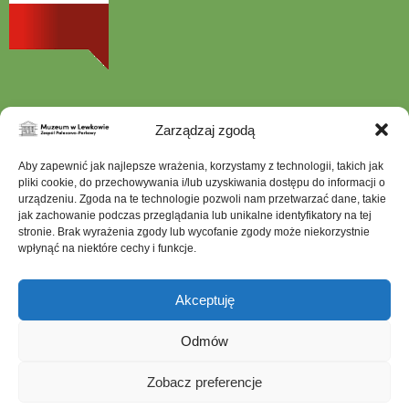
nowej
karcie
Zarządzaj zgodą
Szukana
Aby zapewnić jak najlepsze wrażenia, korzystamy z technologii, takich jak
fraza
pliki cookie, do przechowywania i/lub uzyskiwania dostępu do informacji o
urządzeniu. Zgoda na te technologie pozwoli nam przetwarzać dane, takie
jak zachowanie podczas przeglądania lub unikalne identyfikatory na tej
stronie. Brak wyrażenia zgody lub wycofanie zgody może niekorzystnie
wpłynąć na niektóre cechy i funkcje.
Mapa serwisu
Dostępność architektoniczna
Akceptuję
Deklaracja dostępności
Ochrona Danych Osobowych
Odmów
Polityka prywatności
Zobacz preferencje
Polityka plików cookies (EU)
Muzeum w Lewkowie © 2026