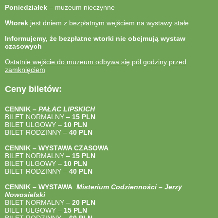
Poniedziałek
– muzeum nieczynne
Wtorek
jest dniem z bezpłatnym wejściem na wystawy stałe
Informujemy, że bezpłatne wtorki nie obejmują wystaw
czasowych
Ostatnie wejście do muzeum odbywa się pół godziny przed
zamknięciem
Ceny biletów:
CENNIK –
PAŁAC LIPSKICH
BILET NORMALNY –
15 PLN
BILET ULGOWY –
10 PLN
BILET RODZINNY –
40
PLN
CENNIK – WYSTAWA CZASOWA
BILET NORMALNY –
15 PLN
BILET ULGOWY –
10 PLN
BILET RODZINNY –
40
PLN
CENNIK – WYSTAWA
Misterium Codzienności – Jerzy
Nowosielski
BILET NORMALNY –
20 PLN
BILET ULGOWY –
15 PLN
BILET RODZINNY –
60 PLN