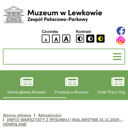
Muzeum
w
Lewkowie
Czcionka
Kontrast
Zespół
Pałacowo-
domyślna
większa
największa
Parkowy
wielkość
czcionki
czcionki
czcionka
g
Strona główna Muzeum
Przetargi w Muzeum
Szlak Pracy Organ
Strona główna
/
Aktualności
/
[INFO] WARSZTATY Z RYSUNKU I MALARSTWA 31.11.2025 –
ODWOŁANE