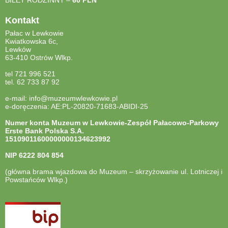
Kontakt
Pałac w Lewkowie
Kwiatkowska 6c,
Lewków
63-410 Ostrów Wlkp.
tel 721 996 521
tel. 62 733 87 92
e-mail: info@muzeumwlewkowie.pl
e-doręczenia: AE:PL-20820-71683-ABIDI-25
Numer konta Muzeum w Lewkowie-Zespół Pałacowo-Parkowy
Erste Bank Polska S.A.
15109011600000000134623992
NIP
6222 804 854
(główna brama wjazdowa do Muzeum – skrzyżowanie ul. Lotniczej i
Powstańców Wlkp.)
otwiera
się
w