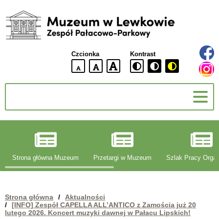
Muzeum
w
Lewkowie
Czcionka
Kontrast
Zespół
Pałacowo-
domyślna
większa
największa
Parkowy
wielkość
czcionki
czcionki
czcionka
g
Strona główna Muzeum
Przetargi w Muzeum
Szlak Pracy Organ
Strona główna
/
Aktualności
/
[INFO] Zespół CAPELLA ALL’ANTICO z Zamościa już 20
lutego 2026. Koncert muzyki dawnej w Pałacu Lipskich!