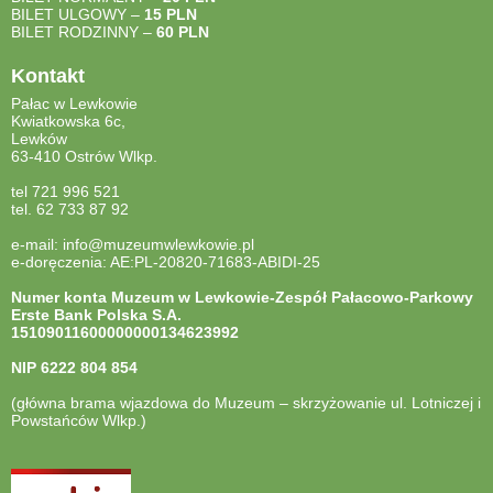
BILET ULGOWY –
15 PLN
BILET RODZINNY –
60 PLN
Kontakt
Pałac w Lewkowie
Kwiatkowska 6c,
Lewków
63-410 Ostrów Wlkp.
tel 721 996 521
tel. 62 733 87 92
e-mail: info@muzeumwlewkowie.pl
e-doręczenia: AE:PL-20820-71683-ABIDI-25
Numer konta Muzeum w Lewkowie-Zespół Pałacowo-Parkowy
Erste Bank Polska S.A.
15109011600000000134623992
NIP
6222 804 854
(główna brama wjazdowa do Muzeum – skrzyżowanie ul. Lotniczej i
Powstańców Wlkp.)
otwiera