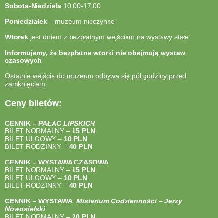
Sobota-Niedziela
10.00-17.00
Poniedziałek
– muzeum nieczynne
Wtorek
jest dniem z bezpłatnym wejściem na wystawy stałe
Informujemy, że bezpłatne wtorki nie obejmują wystaw
czasowych
Ostatnie wejście do muzeum odbywa się pół godziny przed
zamknięciem
Ceny biletów:
CENNIK –
PAŁAC LIPSKICH
BILET NORMALNY –
15 PLN
BILET ULGOWY –
10 PLN
BILET RODZINNY –
40
PLN
CENNIK – WYSTAWA CZASOWA
BILET NORMALNY –
15 PLN
BILET ULGOWY –
10 PLN
BILET RODZINNY –
40
PLN
CENNIK – WYSTAWA
Misterium Codzienności – Jerzy
Nowosielski
BILET NORMALNY –
20 PLN