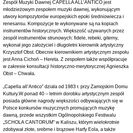
Zespół Muzyki Dawnej CAPELLA ALL’ANTICO jest
młodzieżowym zespołem muzyki dawnej, wykonującym
utwory kompozytorów europejskich epoki średniowiecza i
renesansu. Kompozycje te wykonywane są na kopiach
instrumentów historycznych. Większość używanych przez
zespół instrumentów strunowych: fidele, rebeki, giterny,
wykonał jego założyciel i długoletni kierownik artystyczny
Krzysztof Obst. Obecnie kierownikiem artystycznym zespołu
jest Anna Cichoń – Hereta. Z zespołem także współpracuje
w zakresie konsultacji historyczno-merytorycznej Agnieszka
Obst – Chwała.
„Capella all’Antico” działa od 1983 r. przy Zamojskim Domu
Kultury.W ponad 40 – letnim dorobku artystycznym zespół
posiada główne nagrody większości odbywających się w
Polsce konkursów muzycznych promujących muzykę
dawną, przede wszystkim Ogólnopolskiego Festiwalu
„SCHOLA CANTORUM” w Kaliszu, którym wielokrotnie
zdobywał złote, srebrne i brązowe Harfy Eola, a także