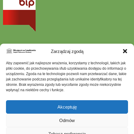
się
w
nowej
karcie
Zarządzaj zgodą
Aby zapewnić jak najlepsze wrażenia, korzystamy z technologii, takich jak
Szukana
fraza
pliki cookie, do przechowywania i/lub uzyskiwania dostępu do informacji o
urządzeniu. Zgoda na te technologie pozwoli nam przetwarzać dane, takie
jak zachowanie podczas przeglądania lub unikalne identyfikatory na tej
stronie. Brak wyrażenia zgody lub wycofanie zgody może niekorzystnie
wpłynąć na niektóre cechy i funkcje.
Mapa serwisu
Dostępność architektoniczna
Akceptuję
Deklaracja dostępności
Ochrona Danych Osobowych
Odmów
Polityka prywatności
Zobacz preferencje