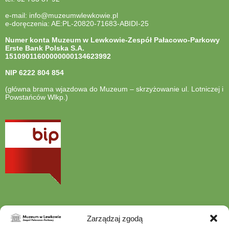
e-mail: info@muzeumwlewkowie.pl
e-doręczenia: AE:PL-20820-71683-ABIDI-25
Numer konta Muzeum w Lewkowie-Zespół Pałacowo-Parkowy
Erste Bank Polska S.A.
15109011600000000134623992
NIP
6222 804 854
(główna brama wjazdowa do Muzeum – skrzyżowanie ul. Lotniczej i
Powstańców Wlkp.)
otwiera
się
w
nowej
karcie
Zarządzaj zgodą