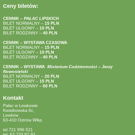
Ceny biletów:
CENNIK –
PAŁAC LIPSKICH
BILET NORMALNY –
15 PLN
BILET ULGOWY –
10 PLN
BILET RODZINNY –
40
PLN
CENNIK – WYSTAWA CZASOWA
BILET NORMALNY –
15 PLN
BILET ULGOWY –
10 PLN
BILET RODZINNY –
40
PLN
CENNIK – WYSTAWA
Misterium Codzienności – Jerzy
Nowosielski
BILET NORMALNY –
20 PLN
BILET ULGOWY –
15 PLN
BILET RODZINNY –
60 PLN
Kontakt
Pałac w Lewkowie
Kwiatkowska 6c,
Lewków
63-410 Ostrów Wlkp.
tel 721 996 521
tel. 62 733 87 92