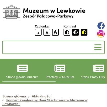
Muzeum
w
Lewkowie
Czcionka
Kontrast
Zespół
Pałacowo-
domyślna
większa
największa
Parkowy
wielkość
czcionki
czcionki
czcionka
g
Strona główna Muzeum
Przetargi w Muzeum
Szlak Pracy Organ
Strona główna
/
Aktualności
/
Koncert świąteczny Darii Stachowicz w Muzeum w
Lewkowie!