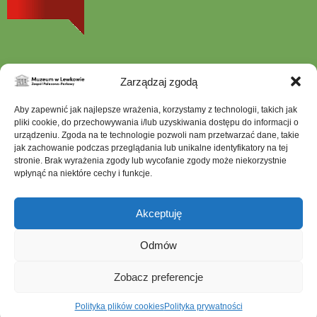
Zarządzaj zgodą
Szukana
Aby zapewnić jak najlepsze wrażenia, korzystamy z technologii, takich jak
fraza
pliki cookie, do przechowywania i/lub uzyskiwania dostępu do informacji o
urządzeniu. Zgoda na te technologie pozwoli nam przetwarzać dane, takie
jak zachowanie podczas przeglądania lub unikalne identyfikatory na tej
stronie. Brak wyrażenia zgody lub wycofanie zgody może niekorzystnie
wpłynąć na niektóre cechy i funkcje.
Mapa serwisu
Dostępność architektoniczna
Akceptuję
Deklaracja dostępności
Ochrona Danych Osobowych
Odmów
Polityka prywatności
Zobacz preferencje
Polityka plików cookies (EU)
Muzeum w Lewkowie © 2026
otwiera
Realizacja:
Grupa WW GovTech
Polityka plików cookies
Polityka prywatności
się