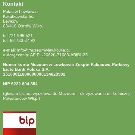
Kontakt
Pałac w Lewkowie
Kwiatkowska 6c,
Lewków
63-410 Ostrów Wlkp.
tel 721 996 521
tel. 62 733 87 92
e-mail: info@muzeumwlewkowie.pl
e-doręczenia: AE:PL-20820-71683-ABIDI-25
Numer konta Muzeum w Lewkowie-Zespół Pałacowo-Parkowy
Erste Bank Polska S.A.
15109011600000000134623992
NIP
6222 804 854
(główna brama wjazdowa do Muzeum – skrzyżowanie ul. Lotniczej i
Powstańców Wlkp.)
otwiera
się
w
nowej
karcie