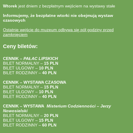
Wtorek
jest dniem z bezpłatnym wejściem na wystawy stałe
Informujemy, że bezpłatne wtorki nie obejmują wystaw
czasowych
Ostatnie wejście do muzeum odbywa się pół godziny przed
zamknięciem
Ceny biletów:
CENNIK –
PAŁAC LIPSKICH
BILET NORMALNY –
15 PLN
BILET ULGOWY –
10 PLN
BILET RODZINNY –
40
PLN
CENNIK – WYSTAWA CZASOWA
BILET NORMALNY –
15 PLN
BILET ULGOWY –
10 PLN
BILET RODZINNY –
40
PLN
CENNIK – WYSTAWA
Misterium Codzienności – Jerzy
Nowosielski
BILET NORMALNY –
20 PLN
BILET ULGOWY –
15 PLN
BILET RODZINNY –
60 PLN