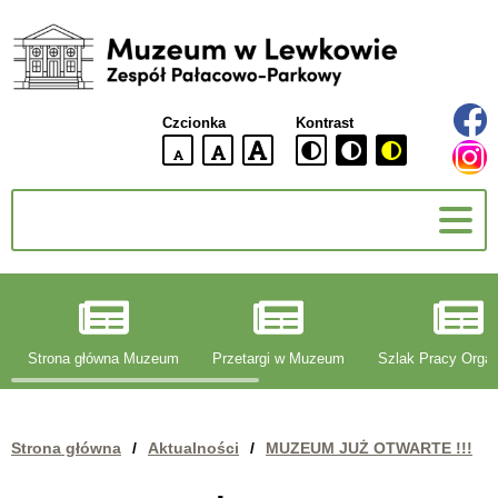
Muzeum
w
Lewkowie
Czcionka
Kontrast
Zespół
Pałacowo-
domyślna
większa
największa
Parkowy
wielkość
czcionki
czcionki
czcionka
g
Strona główna Muzeum
Przetargi w Muzeum
Szlak Pracy Organ
Strona główna
/
Aktualności
/
MUZEUM JUŻ OTWARTE !!!