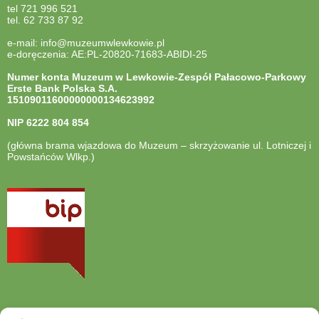
tel 721 996 521
tel. 62 733 87 92
e-mail: info@muzeumwlewkowie.pl
e-doręczenia: AE:PL-20820-71683-ABIDI-25
Numer konta Muzeum w Lewkowie-Zespół Pałacowo-Parkowy
Erste Bank Polska S.A.
15109011600000000134623992
NIP
6222 804 854
(główna brama wjazdowa do Muzeum – skrzyżowanie ul. Lotniczej i
Powstańców Wlkp.)
otwiera
się
w
nowej
karcie