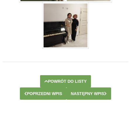
POWRÓT DO LISTY
POPRZEDNI WPIS
NASTĘPNY WPIS