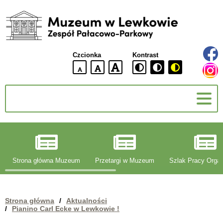
Muzeum
w
Lewkowie
Czcionka
Kontrast
Zespół
Pałacowo-
domyślna
większa
największa
Parkowy
wielkość
czcionki
czcionki
czcionka
g
Strona główna Muzeum
Przetargi w Muzeum
Szlak Pracy Organ
Strona główna
/
Aktualności
/
Pianino Carl Ecke w Lewkowie !