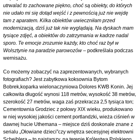
utrwalać to zachowane piękno, choć są obiekty, do których
nie udało mi się dotąd wejść i z pewnością już nie wejdę
tam z aparatem. Kilka obiektów uwieczniłam przed
modernizacją, dziś już tak nie wyglądają. Na dyskach mam
tysiące zdjęć, a obiektów do zatrzymania w kadrze nadal
sporo. Te emocje zrozumie każdy, kto choć raz był w
Wolsztynie na paradzie parowozów –
podkreślała podczas
wernisażu.
Co możemy zobaczyć na zaprezentowanych, wybranych
fotografiach? Jest zabytkowa koksownia Bytom
Bobrek,koparka wielonaczyniowa Dolores KWB Konin. Jej
całkowita długość wynosi 118 metrów, wysokość 38 metrów,
szerokość 27 metrów, waga zaś przekracza 2,5 tysiąca ton;
Cementownia Grodziec z połowy XIX wieku, produkowano
w niej wysokiej jakości cement portlandzki
,
wieża ciśnień w
dawnej hucie Uthemana – miejsce dziś doskonale znane z
serialu „Ołowiane dzieci”czy wnętrza secesyjnej elektrowni
Scheiblera – to najstarszy, na terenie Królestwa Polskiego