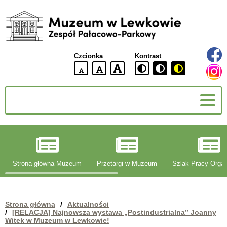
Muzeum
w
Lewkowie
Czcionka
Kontrast
Zespół
Pałacowo-
domyślna
większa
największa
Parkowy
wielkość
czcionki
czcionki
czcionka
g
Strona główna Muzeum
Przetargi w Muzeum
Szlak Pracy Organ
Strona główna
/
Aktualności
/
[RELACJA] Najnowsza wystawa „Postindustrialna” Joanny
Witek w Muzeum w Lewkowie!