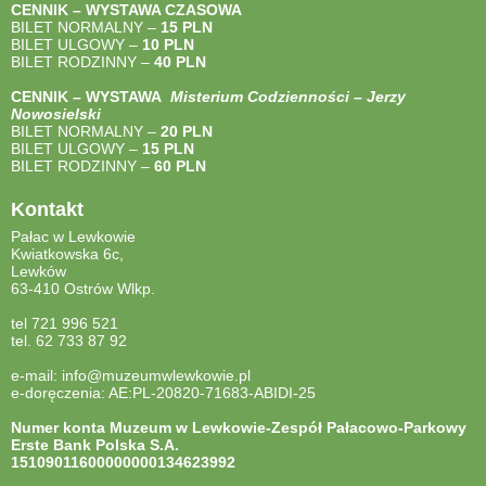
CENNIK – WYSTAWA CZASOWA
BILET NORMALNY –
15 PLN
BILET ULGOWY –
10 PLN
BILET RODZINNY –
40
PLN
CENNIK – WYSTAWA
Misterium Codzienności – Jerzy
Nowosielski
BILET NORMALNY –
20 PLN
BILET ULGOWY –
15 PLN
BILET RODZINNY –
60 PLN
Kontakt
Pałac w Lewkowie
Kwiatkowska 6c,
Lewków
63-410 Ostrów Wlkp.
tel 721 996 521
tel. 62 733 87 92
e-mail: info@muzeumwlewkowie.pl
e-doręczenia: AE:PL-20820-71683-ABIDI-25
Numer konta Muzeum w Lewkowie-Zespół Pałacowo-Parkowy
Erste Bank Polska S.A.
15109011600000000134623992