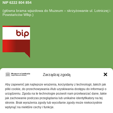
NIP
6222 804 854
(główna brama wjazdowa do Muzeum – skrzyżowanie ul. Lotniczej i
Powstańców Wlkp.)
otwiera
się
w
nowej
karcie
Zarządzaj zgodą
Aby zapewnić jak najlepsze wrażenia, korzystamy z technologii, takich jak
Szukana
fraza
pliki cookie, do przechowywania i/lub uzyskiwania dostępu do informacji o
urządzeniu. Zgoda na te technologie pozwoli nam przetwarzać dane, takie
jak zachowanie podczas przeglądania lub unikalne identyfikatory na tej
stronie. Brak wyrażenia zgody lub wycofanie zgody może niekorzystnie
wpłynąć na niektóre cechy i funkcje.
Mapa serwisu