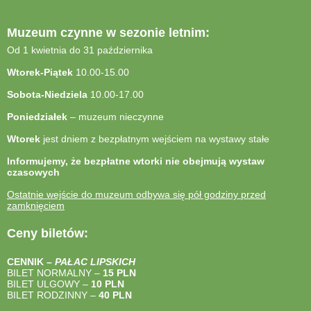
Muzeum czynne w sezonie letnim:
Od 1 kwietnia do 31 października
Wtorek-Piątek
10.00-15.00
Sobota-Niedziela
10.00-17.00
Poniedziałek
– muzeum nieczynne
Wtorek
jest dniem z bezpłatnym wejściem na wystawy stałe
Informujemy, że bezpłatne wtorki nie obejmują wystaw
czasowych
Ostatnie wejście do muzeum odbywa się pół godziny przed
zamknięciem
Ceny biletów:
CENNIK –
PAŁAC LIPSKICH
BILET NORMALNY –
15 PLN
BILET ULGOWY –
10 PLN
BILET RODZINNY –
40
PLN