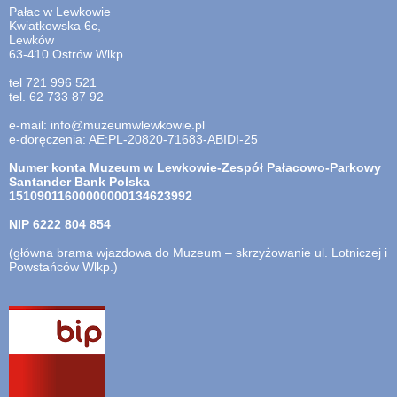
Pałac w Lewkowie
Kwiatkowska 6c,
Lewków
63-410 Ostrów Wlkp.
tel 721 996 521
tel. 62 733 87 92
e-mail: info@muzeumwlewkowie.pl
e-doręczenia: AE:PL-20820-71683-ABIDI-25
Numer konta Muzeum w Lewkowie-Zespół Pałacowo-Parkowy
Santander Bank Polska
15109011600000000134623992
NIP
6222 804 854
(główna brama wjazdowa do Muzeum – skrzyżowanie ul. Lotniczej i
Powstańców Wlkp.)
otwiera
się
w
nowej
karcie