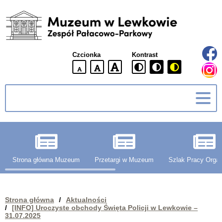
Muzeum
w
Lewkowie
Czcionka
Kontrast
Zespół
Pałacowo-
domyślna
większa
największa
Parkowy
wielkość
czcionki
czcionki
czcionka
g
Strona główna Muzeum
Przetargi w Muzeum
Szlak Pracy Organ
Strona główna
/
Aktualności
/
[INFO] Uroczyste obchody Święta Policji w Lewkowie –
31.07.2025