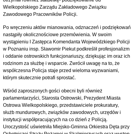
Wielkopolskiego Zarządu Zakładowego Związku
Zawodowego Pracowników Policji.
Po wręczeniu aktów mianowania, odznaczeń i podziękowań
nastąpiły okolicznościowe przemówienia. W swoim
wystąpieniu I Zastępca Komendanta Wojewódzkiego Policji
w Poznaniu insp. Sławomir Piekut podkreślił profesjonalizm
i oddanie ostrowskich funkcjonariuszy, dziękując im oraz ich
rodzinom za służbę i wsparcie. Zwrócił uwagę na to, że
współczesna Policja staje przed wieloma wyzwaniami,
którym skutecznie potrafi sprostać.
Wśród zaproszonych gości obecni byli również
parlamentarzyści, Starosta Ostrowski, Prezydent Miasta
Ostrowa Wielkopolskiego, przedstawiciele prokuratury,
służb mundurowych, związków zawodowych, urzędów i
instytucji współpracujących na co dzień z Policją.
Uroczystość uświetniła Miejsko-Gminna Orkiestra Dęta przy
Ochotniczej Straży Pożarnej w Skalmierzycach oraz występ