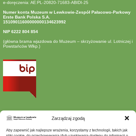
e-doręczenia: AE:PL-20820-71683-ABIDI-25
Numer konta Muzeum w Lewkowie-Zespół Pałacowo-Parkowy
Erste Bank Polska S.A.
15109011600000000134623992
NIP
6222 804 854
(główna brama wjazdowa do Muzeum – skrzyżowanie ul. Lotniczej i
Powstańców Wlkp.)
otwiera
się
w
nowej
karcie
Zarządzaj zgodą
Szukana
Aby zapewnić jak najlepsze wrażenia, korzystamy z technologii, takich jak
fraza
pliki cookie, do przechowywania i/lub uzyskiwania dostępu do informacji o