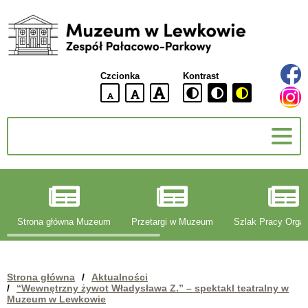
Muzeum
w
Lewkowie
Czcionka
Kontrast
Zespół
Pałacowo-
domyślna
większa
największa
Parkowy
wielkość
czcionki
czcionki
czcionka
g
Strona główna Muzeum
Przetargi w Muzeum
Szlak Pracy Organ
Strona główna
/
Aktualności
/
“Wewnętrzny żywot Władysława Z.” – spektakl teatralny w
Muzeum w Lewkowie