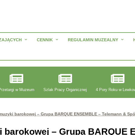
ZAJĄCYCH
CENNIK
REGULAMIN MUZEALNY
Przetargi w Muzeum
Szlak Pracy Organicznej
4 Pory Roku w Lewko
 muzyki barokowej – Grupa BARQUE ENSEMBLE – Telemann & Spó
ki barokowej – Grupa BARQUE