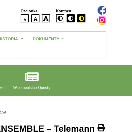
Czcionka
Kontrast
domyślna
większa
największa
wielkość
czcionki
czcionki
czcionka
Menu
HISTORIA
DOKUMENTY
główne
wie
Wielkopolskie Questy
łka
 ENSEMBLE – Telemann
Drukuj