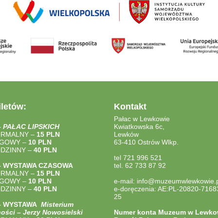
letów:
Kontakt
Pałac w Lewkowie
–
PAŁAC LIPSKICH
Kwiatkowska 6c,
ORMALNY –
15 PLN
Lewków
LGOWY –
10 PLN
63-410 Ostrów Wlkp.
ODZINNY –
40
PLN
tel 721 996 521
– WYSTAWA CZASOWA
tel. 62 733 87 92
ORMALNY –
15 PLN
LGOWY –
10 PLN
e-mail: info@muzeumwlewkowie.p
ODZINNY –
40
PLN
e-doręczenia: AE:PL-20820-7168
25
 – WYSTAWA
Misterium
ości – Jerzy Nowosielski
Numer konta Muzeum w Lewko