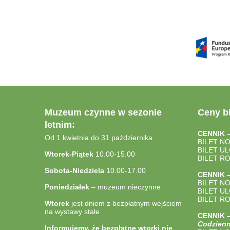
Muzeum czynne w sezonie
Ceny bi
letnim:
CENNIK 
Od 1 kwietnia do 31 października
BILET N
BILET U
Wtorek-Piątek
10.00-15.00
BILET R
Sobota-Niedziela
10.00-17.00
CENNIK 
BILET N
Poniedziałek
– muzeum nieczynne
BILET U
BILET R
Wtorek
jest dniem z bezpłatnym wejściem
na wystawy stałe
CENNIK
Codzienn
Informujemy, że bezpłatne wtorki nie