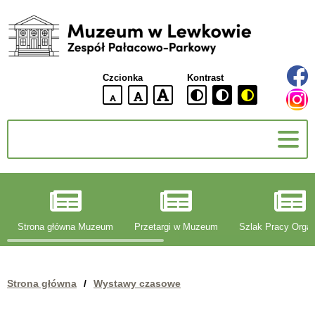
Muzeum
w
Lewkowie
Czcionka
Kontrast
Zespół
Pałacowo-
domyślna
większa
największa
Parkowy
wielkość
czcionki
czcionki
czcionka
g
Strona główna Muzeum
Przetargi w Muzeum
Szlak Pracy Organ
Strona główna
/
Wystawy czasowe