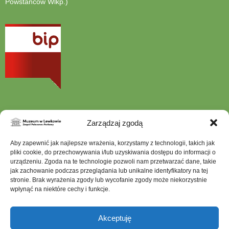
Powstańców Wlkp.)
otwiera
się
w
nowej
karcie
Zarządzaj zgodą
Szukana
Aby zapewnić jak najlepsze wrażenia, korzystamy z technologii, takich jak
fraza
pliki cookie, do przechowywania i/lub uzyskiwania dostępu do informacji o
urządzeniu. Zgoda na te technologie pozwoli nam przetwarzać dane, takie
jak zachowanie podczas przeglądania lub unikalne identyfikatory na tej
stronie. Brak wyrażenia zgody lub wycofanie zgody może niekorzystnie
wpłynąć na niektóre cechy i funkcje.
Mapa serwisu
Dostępność architektoniczna
Akceptuję
Deklaracja dostępności