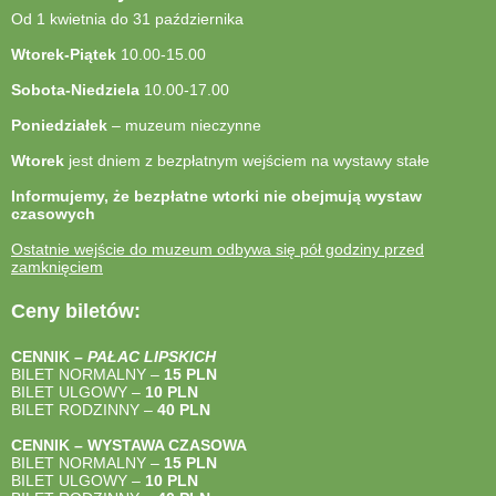
Od 1 kwietnia do 31 października
Wtorek-Piątek
10.00-15.00
Sobota-Niedziela
10.00-17.00
Poniedziałek
– muzeum nieczynne
Wtorek
jest dniem z bezpłatnym wejściem na wystawy stałe
Informujemy, że bezpłatne wtorki nie obejmują wystaw
czasowych
Ostatnie wejście do muzeum odbywa się pół godziny przed
zamknięciem
Ceny biletów:
CENNIK –
PAŁAC LIPSKICH
BILET NORMALNY –
15 PLN
BILET ULGOWY –
10 PLN
BILET RODZINNY –
40
PLN
CENNIK – WYSTAWA CZASOWA
BILET NORMALNY –
15 PLN
BILET ULGOWY –
10 PLN