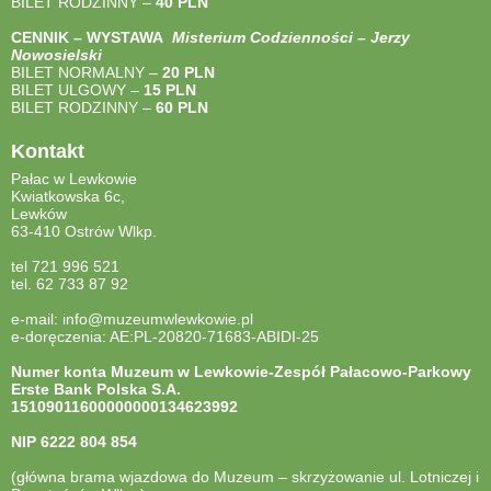
BILET RODZINNY –
40
PLN
CENNIK – WYSTAWA
Misterium Codzienności – Jerzy
Nowosielski
BILET NORMALNY –
20 PLN
BILET ULGOWY –
15 PLN
BILET RODZINNY –
60 PLN
Kontakt
Pałac w Lewkowie
Kwiatkowska 6c,
Lewków
63-410 Ostrów Wlkp.
tel 721 996 521
tel. 62 733 87 92
e-mail: info@muzeumwlewkowie.pl
e-doręczenia: AE:PL-20820-71683-ABIDI-25
Numer konta Muzeum w Lewkowie-Zespół Pałacowo-Parkowy
Erste Bank Polska S.A.
15109011600000000134623992
NIP
6222 804 854
(główna brama wjazdowa do Muzeum – skrzyżowanie ul. Lotniczej i