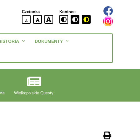
Czcionka
Kontrast
domyślna
większa
największa
wielkość
czcionki
czcionki
czcionka
Menu
HISTORIA
DOKUMENTY
główne
wie
Wielkopolskie Questy
Drukuj