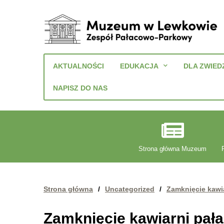
Muzeum
w
AKTUALNOŚCI
EDUKACJA
DLA ZWIED
Lewkowie
Zespół
NAPISZ DO NAS
Pałacowo-
Parkowy
Strona główna Muzeum
Strona główna
/
Uncategorized
/
Zamknięcie kawia
Zamknięcie kawiarni pała