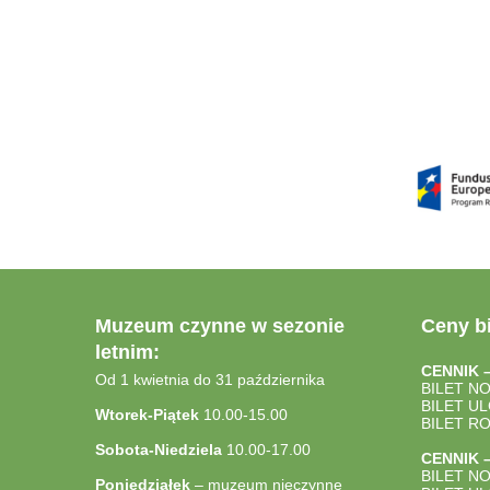
Muzeum czynne w sezonie
Ceny bi
letnim:
CENNIK 
Od 1 kwietnia do 31 października
BILET N
BILET U
Wtorek-Piątek
10.00-15.00
BILET R
Sobota-Niedziela
10.00-17.00
CENNIK 
BILET N
Poniedziałek
– muzeum nieczynne