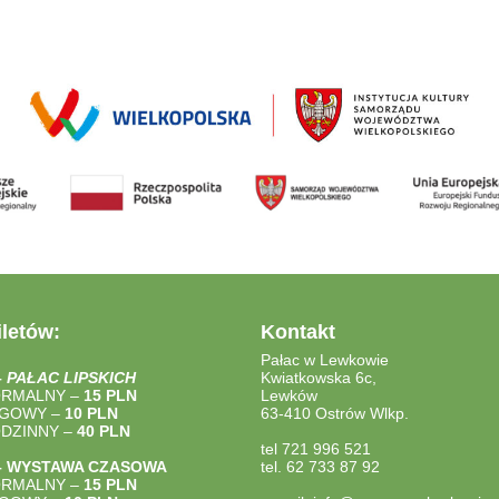
letów:
Kontakt
Pałac w Lewkowie
–
PAŁAC LIPSKICH
Kwiatkowska 6c,
ORMALNY –
15 PLN
Lewków
LGOWY –
10 PLN
63-410 Ostrów Wlkp.
ODZINNY –
40
PLN
tel 721 996 521
– WYSTAWA CZASOWA
tel. 62 733 87 92
ORMALNY –
15 PLN