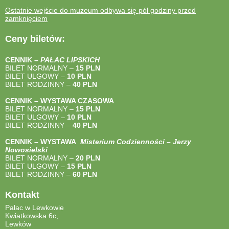
Ostatnie wejście do muzeum odbywa się pół godziny przed
zamknięciem
Ceny biletów:
CENNIK –
PAŁAC LIPSKICH
BILET NORMALNY –
15 PLN
BILET ULGOWY –
10 PLN
BILET RODZINNY –
40
PLN
CENNIK – WYSTAWA CZASOWA
BILET NORMALNY –
15 PLN
BILET ULGOWY –
10 PLN
BILET RODZINNY –
40
PLN
CENNIK – WYSTAWA
Misterium Codzienności – Jerzy
Nowosielski
BILET NORMALNY –
20 PLN
BILET ULGOWY –
15 PLN
BILET RODZINNY –
60 PLN
Kontakt
Pałac w Lewkowie
Kwiatkowska 6c,
Lewków