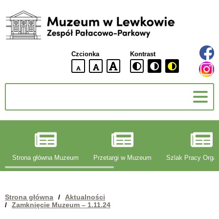
Muzeum
w
Lewkowie
Czcionka
Kontrast
Zespół
Pałacowo-
domyślna
większa
największa
Parkowy
wielkość
czcionki
czcionki
czcionka
g
Strona główna Muzeum
Przetargi w Muzeum
Szlak Pracy Organ
Strona główna
/
Aktualności
/
Zamknięcie Muzeum – 1.11.24