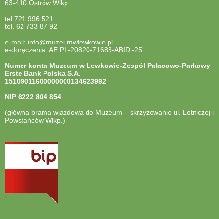
63-410 Ostrów Wlkp.
tel 721 996 521
tel. 62 733 87 92
e-mail: info@muzeumwlewkowie.pl
e-doręczenia: AE:PL-20820-71683-ABIDI-25
Numer konta Muzeum w Lewkowie-Zespół Pałacowo-Parkowy
Erste Bank Polska S.A.
15109011600000000134623992
NIP
6222 804 854
(główna brama wjazdowa do Muzeum – skrzyżowanie ul. Lotniczej i
Powstańców Wlkp.)
otwiera
się
w
nowej
karcie