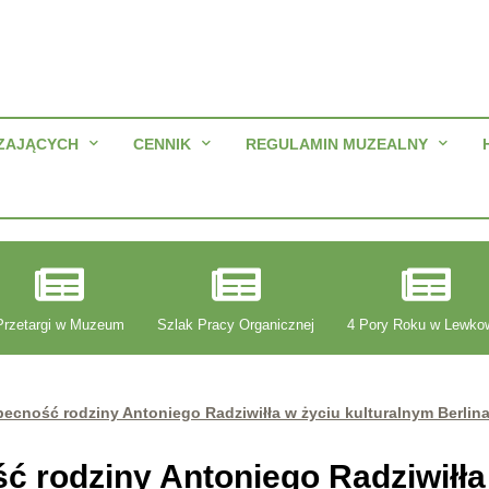
ZAJĄCYCH
CENNIK
REGULAMIN MUZEALNY
Przetargi w Muzeum
Szlak Pracy Organicznej
4 Pory Roku w Lewko
ecność rodziny Antoniego Radziwiłła w życiu kulturalnym Berlina
 rodziny Antoniego Radziwiłła