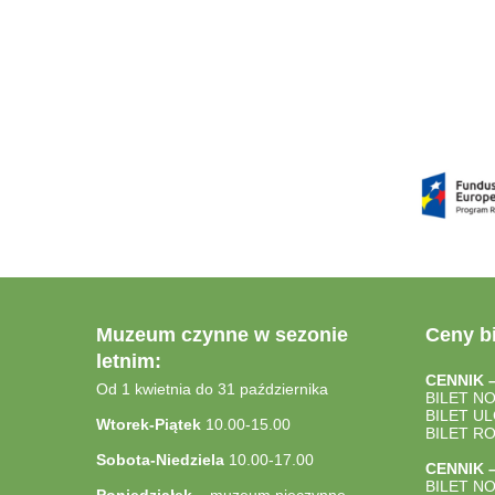
Muzeum czynne w sezonie
Ceny bi
letnim:
CENNIK 
Od 1 kwietnia do 31 października
BILET N
BILET U
Wtorek-Piątek
10.00-15.00
BILET R
Sobota-Niedziela
10.00-17.00
CENNIK 
BILET N
Poniedziałek
– muzeum nieczynne