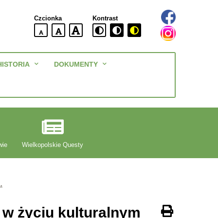
Czcionka
Kontrast
domyślna
większa
największa
wielkość
czcionki
czcionki
czcionka
Menu
HISTORIA
DOKUMENTY
główne
wie
Wielkopolskie Questy
.
 w życiu kulturalnym
Drukuj