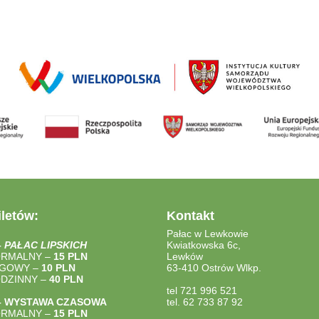
letów:
Kontakt
Pałac w Lewkowie
–
PAŁAC LIPSKICH
Kwiatkowska 6c,
ORMALNY –
15 PLN
Lewków
LGOWY –
10 PLN
63-410 Ostrów Wlkp.
ODZINNY –
40
PLN
tel 721 996 521
– WYSTAWA CZASOWA
tel. 62 733 87 92
ORMALNY –
15 PLN