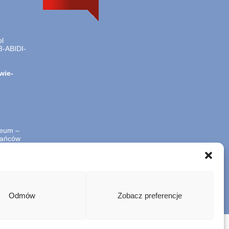
l
3-ABIDI-
wie-
zeum –
stańców
Szukana
fraza
Odmów
Zobacz preferencje
i
Polityka plików cookies (EU)