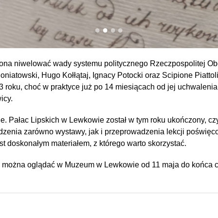
 ona niwelować wady systemu politycznego Rzeczpospolitej Ob
niatowski, Hugo Kołłątaj, Ignacy Potocki oraz Scipione Piattoli
 roku, choć w praktyce już po 14 miesiącach od jej uchwalenia s
icy.
 Pałac Lipskich w Lewkowie został w tym roku ukończony, czyli
dzenia zarówno wystawy, jak i przeprowadzenia lekcji poświę
doskonałym materiałem, z którego warto skorzystać.
oną można oglądać w Muzeum w Lewkowie od 11 maja do końca 