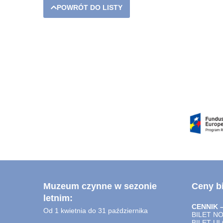
POWRÓT DO LISTY
Muzeum czynne w sezonie
Ceny bi
letnim:
CENNIK 
Od 1 kwietnia do 31 października
BILET N
BILET U