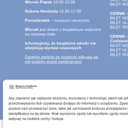
Wtorek-Piątek
10.00-15.00
BILET R
Sobota-Niedziela
10.00-17.00
CENNIK 
BILET N
Poniedziałek
– muzeum nieczynne
BILET U
BILET R
Wtorek
jest dniem z bezpłatnym wejściem
na wystawy stałe
CENNIK
Codzienn
Informujemy, że bezpłatne wtorki nie
BILET N
obejmują wystaw czasowych
BILET U
BILET R
Ostatnie wejście do muzeum odbywa się
pół godziny przed zamknięciem
Aby zapewnić jak najlepsze wrażenia, korzystamy z technologii, takich jak pli
przechowywania i/lub uzyskiwania dostępu do informacji o urządzeniu. Zgod
pozwoli nam przetwarzać dane, takie jak zachowanie podczas przeglądania 
identyfikatory na tej stronie. Brak wyrażenia zgody lub wycofanie zgody może
wpłynąć na niektóre cechy i funkcje.
Mapa serwisu
Dostępność architektoniczna
Deklara