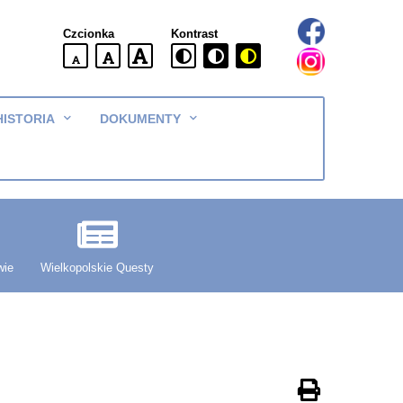
Czcionka
Kontrast
domyślna
większa
największa
wielkość
czcionki
czcionki
czcionka
Menu
HISTORIA
DOKUMENTY
główne
wie
Wielkopolskie Questy
Drukuj