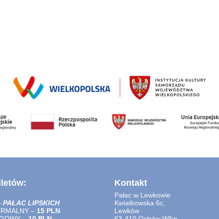
letów:
Kontakt
Pałac w Lewkowie
–
PAŁAC LIPSKICH
Kwiatkowska 6c,
ORMALNY –
15 PLN
Lewków
LGOWY –
10 PLN
63-410 Ostrów Wlkp.