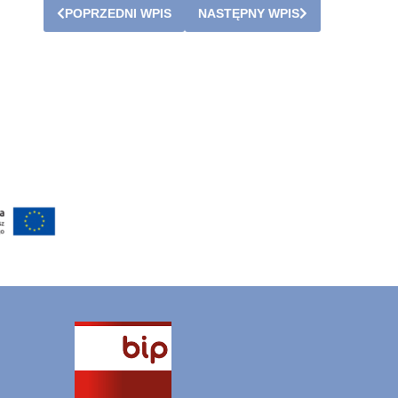
POPRZEDNI WPIS
NASTĘPNY WPIS
otwiera
się
w
nowej
karcie