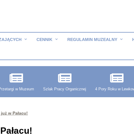
ZAJĄCYCH
CENNIK
REGULAMIN MUZEALNY
Przetargi w Muzeum
Szlak Pracy Organicznej
4 Pory Roku w Lewko
 już w Pałacu!
 Pałacu!