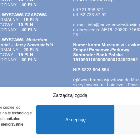
ODZINNY –
40
PLN
tel 721 996 521
– WYSTAWA CZASOWA
tel. 62 733 87 92
ORMALNY –
15 PLN
LGOWY –
10 PLN
e-mail: info@muzeumwlewkowie.p
ODZINNY –
40
PLN
e-doręczenia: AE:PL-20820-7168
25
 – WYSTAWA
Misterium
ości – Jerzy Nowosielski
Numer konta Muzeum w Lewko
ORMALNY –
20 PLN
Zespół Pałacowo-Parkowy
LGOWY –
15 PLN
Santander Bank Polska
ODZINNY –
60 PLN
15109011600000000134623992
NIP
6222 804 854
(główna brama wjazdowa do Mu
skrzyżowanie ul. Lotniczej i Pow
Wlkp.)
Zarządzaj zgodą
ki cookie, do
a na te technologie
lub unikalne
Akceptuję
 niekorzystnie
cja dostępności
Ochrona Danych Osobowych
Polityka prywatnośc