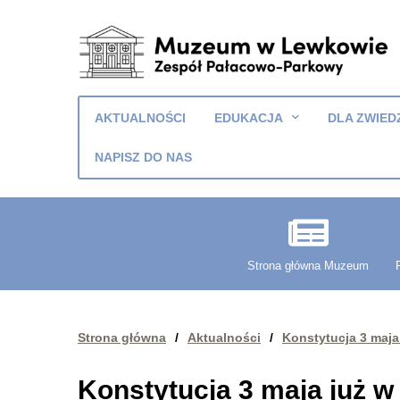
Muzeum
w
AKTUALNOŚCI
EDUKACJA
DLA ZWIED
Lewkowie
Zespół
NAPISZ DO NAS
Pałacowo-
Parkowy
Strona główna Muzeum
Strona główna
/
Aktualności
/
Konstytucja 3 maja
Konstytucja 3 maja już w