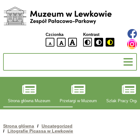
Muzeum
w
Lewkowie
Czcionka
Kontrast
Zespół
Pałacowo-
domyślna
większa
największa
Parkowy
wielkość
czcionki
czcionki
czcionka
g
Strona główna Muzeum
Przetargi w Muzeum
Szlak Pracy Organ
Strona główna
/
Uncategorized
/
Litografie Picassa w Lewkowie