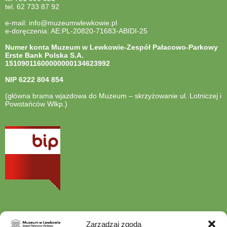
tel. 62 733 87 92
e-mail: info@muzeumwlewkowie.pl
e-doręczenia: AE:PL-20820-71683-ABIDI-25
Numer konta Muzeum w Lewkowie-Zespół Pałacowo-Parkowy
Erste Bank Polska S.A.
15109011600000000134623992
NIP
6222 804 854
(główna brama wjazdowa do Muzeum – skrzyżowanie ul. Lotniczej i
Powstańców Wlkp.)
otwiera
się
w
nowej
karcie
Zarządzaj zgodą