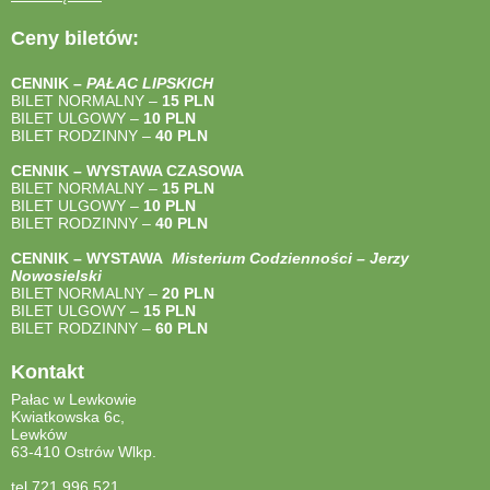
Ceny biletów:
CENNIK –
PAŁAC LIPSKICH
BILET NORMALNY –
15 PLN
BILET ULGOWY –
10 PLN
BILET RODZINNY –
40
PLN
CENNIK – WYSTAWA CZASOWA
BILET NORMALNY –
15 PLN
BILET ULGOWY –
10 PLN
BILET RODZINNY –
40
PLN
CENNIK – WYSTAWA
Misterium Codzienności – Jerzy
Nowosielski
BILET NORMALNY –
20 PLN
BILET ULGOWY –
15 PLN
BILET RODZINNY –
60 PLN
Kontakt
Pałac w Lewkowie
Kwiatkowska 6c,
Lewków
63-410 Ostrów Wlkp.
tel 721 996 521