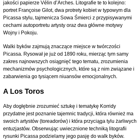
jakości papierze Vélin d’Arches. Litografie te to kolejno:
portret Françoise Gilot, dwa protrety kobiet w typowym dla
Picassa stylu, tajmenicza Sowa Śmierci z przypisywanymi
cechami autoportretu artysty oraz dwa główne motywy
Wojny i Pokoju.
Walki byków zajmują znaczące miejsce w twórczości
Picassa. Rysował je już od 1890 roku, mierząc tym samy
zakres najnowszych osiągnięć tego tematu, zrozumienia
mechanizmów psychologicznych, które są z nim związane i
zabarwienia go tysiącem niuansów emocjonalnych.
A Los Toros
Aby dogłębnie zrozumieć sztukę i tematykę Korridy
przydatne jest poznanie tajemnic tradycji, która również ma
swoich artystów (toreadorów) i która przyciąga tylu żarliwych
entuzjastów. Obserwując uwiecznione techniką litografii
rysunki Picassa podzielamy jego pasję do walk byków.