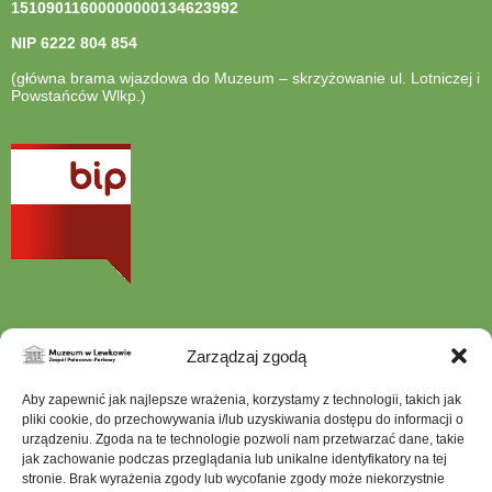
15109011600000000134623992
NIP
6222 804 854
(główna brama wjazdowa do Muzeum – skrzyżowanie ul. Lotniczej i
Powstańców Wlkp.)
otwiera
się
w
nowej
karcie
Zarządzaj zgodą
Szukana
Aby zapewnić jak najlepsze wrażenia, korzystamy z technologii, takich jak
fraza
pliki cookie, do przechowywania i/lub uzyskiwania dostępu do informacji o
urządzeniu. Zgoda na te technologie pozwoli nam przetwarzać dane, takie
jak zachowanie podczas przeglądania lub unikalne identyfikatory na tej
stronie. Brak wyrażenia zgody lub wycofanie zgody może niekorzystnie