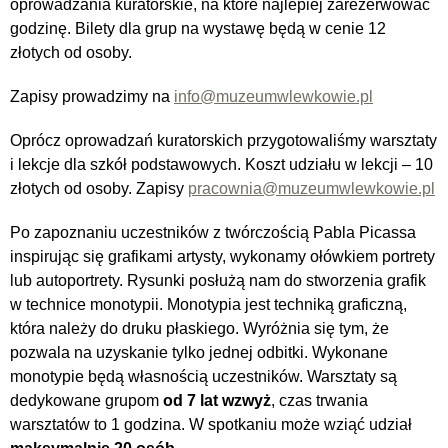
oprowadzania kuratorskie, na które najlepiej zarezerwować
godzinę. Bilety dla grup na wystawę będą w cenie 12
złotych od osoby.
Zapisy prowadzimy na
info@muzeumwlewkowie.pl
Oprócz oprowadzań kuratorskich przygotowaliśmy warsztaty
i lekcje dla szkół podstawowych. Koszt udziału w lekcji – 10
złotych od osoby. Zapisy
pracownia@muzeumwlewkowie.pl
Po zapoznaniu uczestników z twórczością Pabla Picassa
inspirując się grafikami artysty, wykonamy ołówkiem portrety
lub autoportrety. Rysunki posłużą nam do stworzenia grafik
w technice monotypii. Monotypia jest techniką graficzną,
która należy do druku płaskiego. Wyróżnia się tym, że
pozwala na uzyskanie tylko jednej odbitki. Wykonane
monotypie będą własnością uczestników. Warsztaty są
dedykowane grupom
od 7 lat wzwyż
, czas trwania
warsztatów to 1 godzina. W spotkaniu może wziąć udział