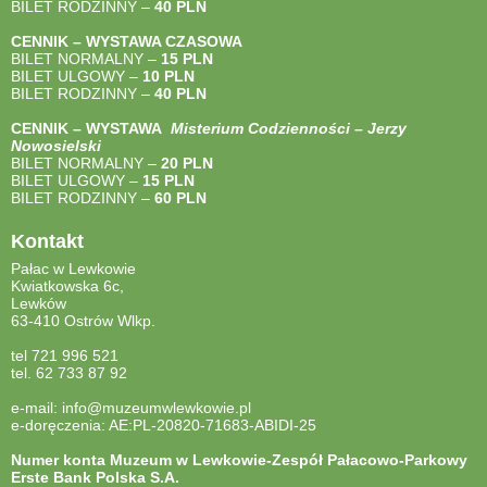
BILET RODZINNY –
40
PLN
CENNIK – WYSTAWA CZASOWA
BILET NORMALNY –
15 PLN
BILET ULGOWY –
10 PLN
BILET RODZINNY –
40
PLN
CENNIK – WYSTAWA
Misterium Codzienności – Jerzy
Nowosielski
BILET NORMALNY –
20 PLN
BILET ULGOWY –
15 PLN
BILET RODZINNY –
60 PLN
Kontakt
Pałac w Lewkowie
Kwiatkowska 6c,
Lewków
63-410 Ostrów Wlkp.
tel 721 996 521
tel. 62 733 87 92
e-mail: info@muzeumwlewkowie.pl
e-doręczenia: AE:PL-20820-71683-ABIDI-25
Numer konta Muzeum w Lewkowie-Zespół Pałacowo-Parkowy
Erste Bank Polska S.A.