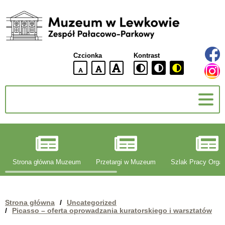
Muzeum
w
Lewkowie
Czcionka
Kontrast
Zespół
Pałacowo-
domyślna
większa
największa
Parkowy
wielkość
czcionki
czcionki
czcionka
g
Strona główna Muzeum
Przetargi w Muzeum
Szlak Pracy Organ
Strona główna
/
Uncategorized
/
Picasso – oferta oprowadzania kuratorskiego i warsztatów