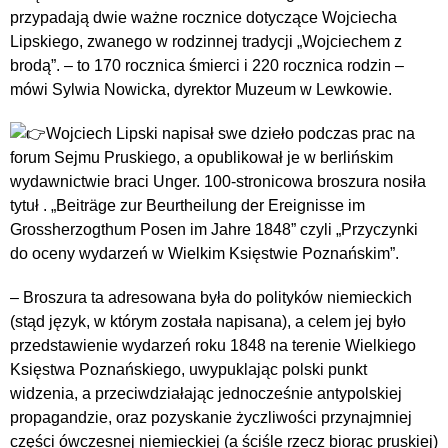
przypadają dwie ważne rocznice dotyczące Wojciecha
Lipskiego, zwanego w rodzinnej tradycji „Wojciechem z
brodą”. – to
170 rocznica śmierci i 220 rocznica rodzin –
mówi Sylwia Nowicka, dyrektor Muzeum w Lewkowie.
Wojciech Lipski napisał swe dzieło podczas prac na
forum Sejmu Pruskiego, a opublikował je w berlińskim
wydawnictwie braci Unger. 100-stronicowa broszura nosiła
tytuł . „Beiträge zur Beurtheilung der Ereignisse im
Grossherzogthum Posen im Jahre 1848” czyli „Przyczynki
do oceny wydarzeń w Wielkim Księstwie Poznańskim”.
– Broszura ta adresowana była do polityków niemieckich
(stąd język, w którym została napisana), a celem jej było
przedstawienie wydarzeń roku 1848 na terenie Wielkiego
Księstwa Poznańskiego, uwypuklając polski punkt
widzenia, a przeciwdziałając jednocześnie antypolskiej
propagandzie, oraz pozyskanie życzliwości przynajmniej
części ówczesnej niemieckiej (a ściśle rzecz biorąc pruskiej)