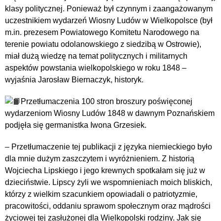
klasy politycznej. Ponieważ był czynnym i zaangażowanym
uczestnikiem wydarzeń Wiosny Ludów w Wielkopolsce (był
m.in. prezesem Powiatowego Komitetu Narodowego na
terenie powiatu odolanowskiego z siedzibą w Ostrowie),
miał dużą wiedzę na temat politycznych i militarnych
aspektów powstania wielkopolskiego w roku 1848 –
wyjaśnia Jarosław Biernaczyk, historyk.
Przetłumaczenia 100 stron broszury poświęconej
wydarzeniom Wiosny Ludów 1848 w dawnym Poznańskiem
podjęła się germanistka Iwona Grzesiek.
– Przetłumaczenie tej publikacji z języka niemieckiego było
dla mnie dużym zaszczytem i wyróżnieniem. Z historią
Wojciecha Lipskiego i jego krewnych spotkałam się już w
dzieciństwie. Lipscy żyli we wspomnieniach moich bliskich,
którzy z wielkim szacunkiem opowiadali o patriotyzmie,
pracowitości, oddaniu sprawom społecznym oraz mądrości
życiowej tej zasłużonej dla Wielkopolski rodziny. Jak się