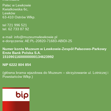
Pałac w Lewkowie
Kwiatkowska 6c,
Lewków
63-410 Ostrów Wlkp.
tel 721 996 521
tel. 62 733 87 92
e-mail: info@muzeumwlewkowie.pl
e-doręczenia: AE:PL-20820-71683-ABIDI-25
Numer konta Muzeum w Lewkowie-Zespół Pałacowo-Parkowy
Erste Bank Polska S.A.
15109011600000000134623992
NIP
6222 804 854
(główna brama wjazdowa do Muzeum – skrzyżowanie ul. Lotniczej i
Powstańców Wlkp.)
otwiera
się
w
nowej
karcie