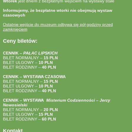
Wtorek
jest dniem z bezpłatnym wejściem na wystawy stałe
Informujemy, że bezpłatne wtorki nie obejmują wystaw
czasowych
Ostatnie wejście do muzeum odbywa się pół godziny przed
zamknięciem
Ceny biletów:
CENNIK –
PAŁAC LIPSKICH
BILET NORMALNY –
15 PLN
BILET ULGOWY –
10 PLN
BILET RODZINNY –
40
PLN
CENNIK – WYSTAWA CZASOWA
BILET NORMALNY –
15 PLN
BILET ULGOWY –
10 PLN
BILET RODZINNY –
40
PLN
CENNIK – WYSTAWA
Misterium Codzienności – Jerzy
Nowosielski
BILET NORMALNY –
20 PLN
BILET ULGOWY –
15 PLN
BILET RODZINNY –
60 PLN
Kontakt