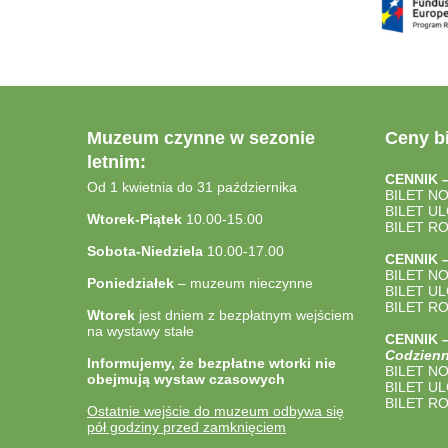
Muzeum czynne w sezonie
Ceny bi
letnim:
CENNIK 
Od 1 kwietnia do 31 października
BILET N
BILET U
Wtorek-Piątek
10.00-15.00
BILET R
Sobota-Niedziela
10.00-17.00
CENNIK 
BILET N
Poniedziałek
– muzeum nieczynne
BILET U
BILET R
Wtorek
jest dniem z bezpłatnym wejściem
na wystawy stałe
CENNIK
Codzienn
Informujemy, że bezpłatne wtorki nie
BILET N
obejmują wystaw czasowych
BILET U
BILET R
Ostatnie wejście do muzeum odbywa się
pół godziny przed zamknięciem