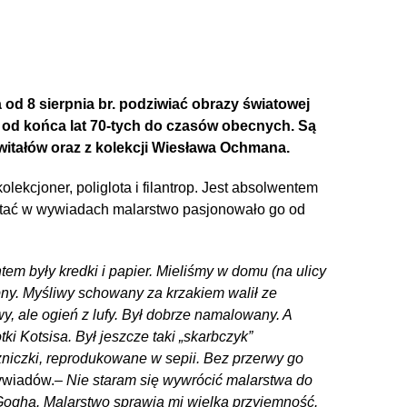
 8 sierpnia br. podziwiać obrazy światowej
 od końca lat 70-tych do czasów obecnych. Są
Świtałów oraz z kolekcji Wiesława Ochmana.
olekcjoner, poliglota i filantrop. Jest absolwentem
tać w wywiadach malarstwo pasjonowało go od
ntem były kredki i papier. Mieliśmy w domu (na ulicy
ny. Myśliwy schowany za krzakiem walił ze
wy, ale ogień z lufy. Był dobrze namalowany. A
tki Kotsisa. Był jeszcze taki „skarbczyk”
ężniczki, reprodukowane w sepii. Bez przerwy go
ywiadów.
– Nie staram się wywrócić malarstwa do
 Gogha. Malarstwo sprawia mi wielką przyjemność.