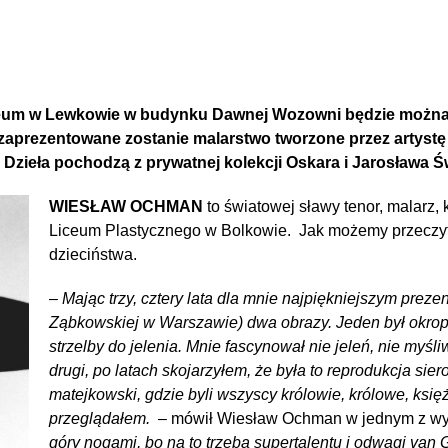
um w Lewkowie w budynku Dawnej Wozowni będzie można od
zaprezentowane zostanie malarstwo tworzone przez artystę
. Dzieła pochodzą z prywatnej kolekcji Oskara i Jarosława 
WIESŁAW OCHMAN
to światowej sławy tenor, malarz, k
Liceum Plastycznego w Bolkowie. Jak możemy przeczy
dzieciństwa.
– Mając trzy, cztery lata dla mnie najpiękniejszym preze
Ząbkowskiej w Warszawie) dwa obrazy. Jeden był okrop
strzelby do jelenia. Mnie fascynował nie jeleń, nie myśli
drugi, po latach skojarzyłem, że była to reprodukcja siero
matejkowski, gdzie byli wszyscy królowie, królowe, ksi
przeglądałem. –
mówił Wiesław Ochman w jednym z w
góry nogami, bo na to trzeba supertalentu i odwagi van