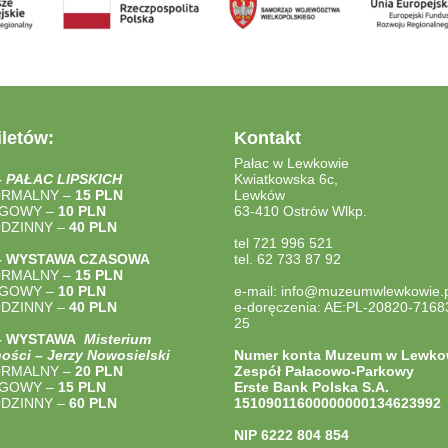
letów:
Kontakt
Pałac w Lewkowie
–
PAŁAC LIPSKICH
Kwiatkowska 6c,
ORMALNY –
15 PLN
Lewków
LGOWY –
10 PLN
63-410 Ostrów Wlkp.
ODZINNY –
40
PLN
tel 721 996 521
– WYSTAWA CZASOWA
tel. 62 733 87 92
ORMALNY –
15 PLN
LGOWY –
10 PLN
e-mail: info@muzeumwlewkowie.p
ODZINNY –
40
PLN
e-doręczenia: AE:PL-20820-7168
25
 – WYSTAWA
Misterium
ości – Jerzy Nowosielski
Numer konta Muzeum w Lewko
ORMALNY –
20 PLN
Zespół Pałacowo-Parkowy
LGOWY –
15 PLN
Erste Bank Polska S.A.
ODZINNY –
60 PLN
15109011600000000134623992
NIP
6222 804 854