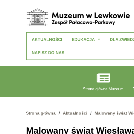
Muzeum
w
AKTUALNOŚCI
EDUKACJA
DLA ZWIED
Lewkowie
Zespół
NAPISZ DO NAS
Pałacowo-
Parkowy
Strona główna Muzeum
Strona główna
/
Aktualności
/
Malowany świat W
Malowany świat Wiesła