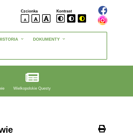
Czcionka
Kontrast
domyślna
większa
największa
wielkość
czcionki
czcionki
czcionka
Menu
HISTORIA
DOKUMENTY
główne
wie
Wielkopolskie Questy
wie
Drukuj