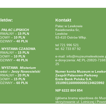
letów:
Kontakt
Pałac w Lewkowie
–
PAŁAC LIPSKICH
Kwiatkowska 6c,
ORMALNY –
15 PLN
Lewków
LGOWY –
10 PLN
63-410 Ostrów Wlkp.
ODZINNY –
40
PLN
tel 721 996 521
– WYSTAWA CZASOWA
tel. 62 733 87 92
ORMALNY –
15 PLN
LGOWY –
10 PLN
e-mail: info@muzeumwlewkowie.p
ODZINNY –
40
PLN
e-doręczenia: AE:PL-20820-7168
25
 – WYSTAWA
Misterium
ości – Jerzy Nowosielski
Numer konta Muzeum w Lewko
ORMALNY –
20 PLN
Zespół Pałacowo-Parkowy
LGOWY –
15 PLN
Erste Bank Polska S.A.
ODZINNY –
60 PLN
15109011600000000134623992
NIP
6222 804 854
(główna brama wjazdowa do Mu
skrzyżowanie ul. Lotniczej i Pow
Wlkp.)