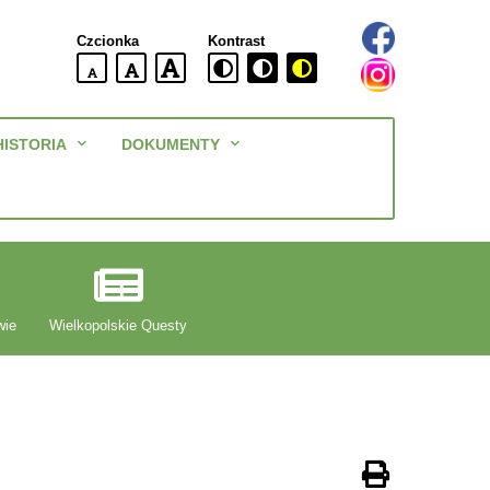
Czcionka
Kontrast
domyślna
większa
największa
wielkość
czcionki
czcionki
czcionka
Menu
HISTORIA
DOKUMENTY
główne
wie
Wielkopolskie Questy
Drukuj