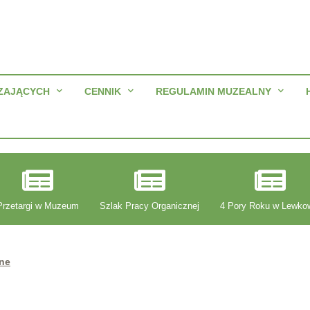
ZAJĄCYCH
CENNIK
REGULAMIN MUZEALNY
Przetargi w Muzeum
Szlak Pracy Organicznej
4 Pory Roku w Lewko
zne