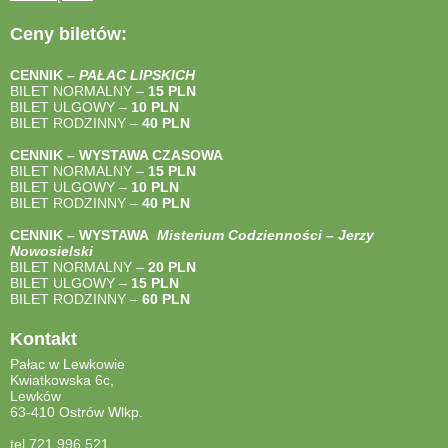
Ceny biletów:
CENNIK –
PAŁAC LIPSKICH
BILET NORMALNY –
15 PLN
BILET ULGOWY –
10 PLN
BILET RODZINNY –
40
PLN
CENNIK – WYSTAWA CZASOWA
BILET NORMALNY –
15 PLN
BILET ULGOWY –
10 PLN
BILET RODZINNY –
40
PLN
CENNIK – WYSTAWA
Misterium Codzienności – Jerzy
Nowosielski
BILET NORMALNY –
20 PLN
BILET ULGOWY –
15 PLN
BILET RODZINNY –
60 PLN
Kontakt
Pałac w Lewkowie
Kwiatkowska 6c,
Lewków
63-410 Ostrów Wlkp.
tel 721 996 521