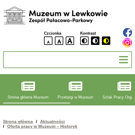
Muzeum
w
Lewkowie
Czcionka
Kontrast
Zespół
Pałacowo-
domyślna
większa
największa
Parkowy
wielkość
czcionki
czcionki
czcionka
g
Strona główna Muzeum
Przetargi w Muzeum
Szlak Pracy Organ
Strona główna
/
Aktualności
/
Oferta pracy w Muzeum – Historyk