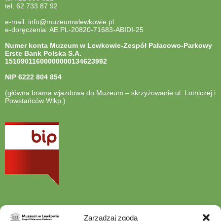
tel. 62 733 87 92
e-mail: info@muzeumwlewkowie.pl
e-doręczenia: AE:PL-20820-71683-ABIDI-25
Numer konta Muzeum w Lewkowie-Zespół Pałacowo-Parkowy
Erste Bank Polska S.A.
15109011600000000134623992
NIP
6222 804 854
(główna brama wjazdowa do Muzeum – skrzyżowanie ul. Lotniczej i
Powstańców Wlkp.)
otwiera
się
w
nowej
karcie
Zarządzaj zgodą