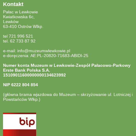
Kontakt
Pałac w Lewkowie
Kwiatkowska 6c,
Lewków
63-410 Ostrów Wlkp.
tel 721 996 521
tel. 62 733 87 92
e-mail: info@muzeumwlewkowie.pl
e-doręczenia: AE:PL-20820-71683-ABIDI-25
Numer konta Muzeum w Lewkowie-Zespół Pałacowo-Parkowy
Erste Bank Polska S.A.
15109011600000000134623992
NIP
6222 804 854
(główna brama wjazdowa do Muzeum – skrzyżowanie ul. Lotniczej i
Powstańców Wlkp.)
otwiera
się
w
nowej
karcie