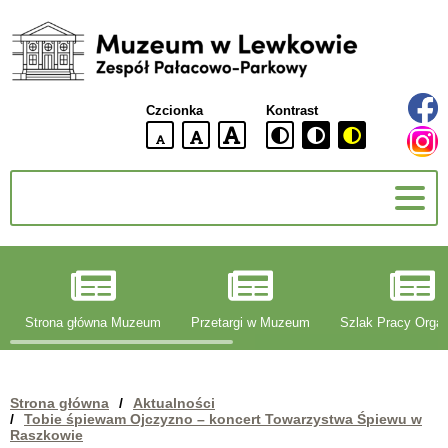
Muzeum
w
Lewkowie
Czcionka
Kontrast
Zespół
Pałacowo-
domyślna
większa
największa
Parkowy
wielkość
czcionki
czcionki
czcionka
g
Strona główna Muzeum
Przetargi w Muzeum
Szlak Pracy Organ
Strona główna
/
Aktualności
/
Tobie śpiewam Ojczyzno – koncert Towarzystwa Śpiewu w
Raszkowie