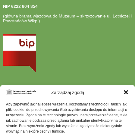
NIP
6222 804 854
(główna brama wjazdowa do Muzeum – skrzyżowanie ul. Lotniczej i
Powstańców Wlkp.)
otwiera
się
w
nowej
karcie
Zarządzaj zgodą
Szukana
Aby zapewnić jak najlepsze wrażenia, korzystamy z technologii, takich jak
fraza
pliki cookie, do przechowywania i/lub uzyskiwania dostępu do informacji o
urządzeniu. Zgoda na te technologie pozwoli nam przetwarzać dane, takie
jak zachowanie podczas przeglądania lub unikalne identyfikatory na tej
stronie. Brak wyrażenia zgody lub wycofanie zgody może niekorzystnie
wpłynąć na niektóre cechy i funkcje.