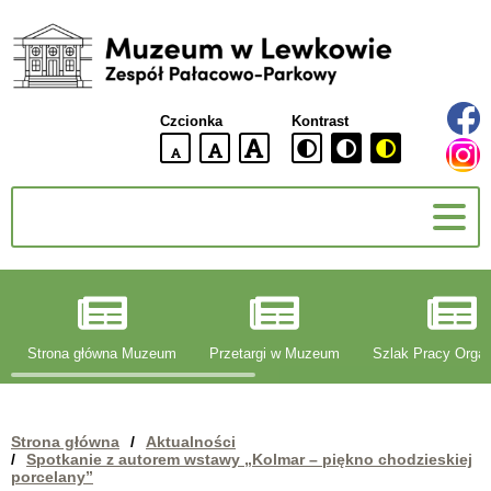
Muzeum
w
Lewkowie
Czcionka
Kontrast
Zespół
Pałacowo-
domyślna
większa
największa
Parkowy
wielkość
czcionki
czcionki
czcionka
g
Strona główna Muzeum
Przetargi w Muzeum
Szlak Pracy Organ
Strona główna
/
Aktualności
/
Spotkanie z autorem wstawy „Kolmar – piękno chodzieskiej
porcelany”