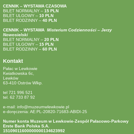
CENNIK – WYSTAWA CZASOWA
BILET NORMALNY –
15 PLN
BILET ULGOWY –
10 PLN
BILET RODZINNY –
40
PLN
CENNIK – WYSTAWA
Misterium Codzienności – Jerzy
Nowosielski
BILET NORMALNY –
20 PLN
BILET ULGOWY –
15 PLN
BILET RODZINNY –
60 PLN
Kontakt
Pałac w Lewkowie
Kwiatkowska 6c,
Lewków
63-410 Ostrów Wlkp.
tel 721 996 521
tel. 62 733 87 92
e-mail: info@muzeumwlewkowie.pl
e-doręczenia: AE:PL-20820-71683-ABIDI-25
Numer konta Muzeum w Lewkowie-Zespół Pałacowo-Parkowy
Erste Bank Polska S.A.
15109011600000000134623992