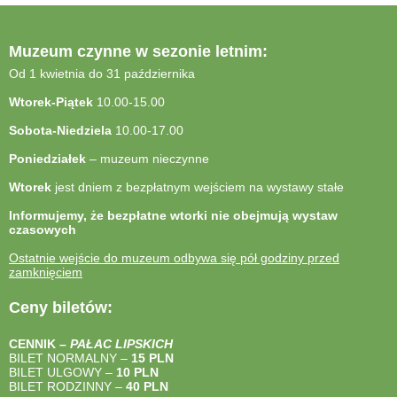
Muzeum czynne w sezonie letnim:
Od 1 kwietnia do 31 października
Wtorek-Piątek
10.00-15.00
Sobota-Niedziela
10.00-17.00
Poniedziałek
– muzeum nieczynne
Wtorek
jest dniem z bezpłatnym wejściem na wystawy stałe
Informujemy, że bezpłatne wtorki nie obejmują wystaw
czasowych
Ostatnie wejście do muzeum odbywa się pół godziny przed
zamknięciem
Ceny biletów:
CENNIK –
PAŁAC LIPSKICH
BILET NORMALNY –
15 PLN
BILET ULGOWY –
10 PLN
BILET RODZINNY –
40
PLN